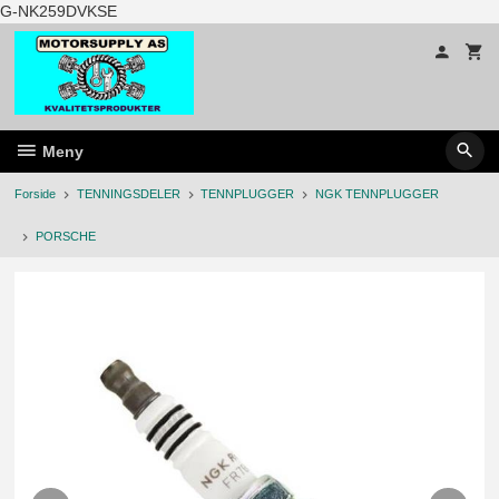
Gå
G-NK259DVKSE
til
innholdet
Meny
Forside
TENNINGSDELER
TENNPLUGGER
NGK TENNPLUGGER
PORSCHE