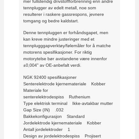
mer fullstendig drivstoffforbrenning enn andre
tennplugger av edelt metall, noe som
resulterer i raskere gassrespons, jevnere
tomgang og bedre kaldstart.
Denne tennpluggen er forhåndsgapet, men
kan kreve mindre justeringer med et
tennplugggapverktøy/følemåler for å matche
motorens spesifikasjoner. For riktig
motorytelse bør avstandene være innenfor
±0,004" av OE-anbefalt verdi.
NGK 92400 spesifikasjoner
Senterelektrode kjernemateriale Kobber
Materiale for
senterelektrodespiss Ruthenium
Type elektrisk terminal Ikke-avtakbar mutter
Gap Size (IN) .032
Bakkekonfigurasjon Standard
Jordelektrode kjernemateriale Kobber
Antall jordelektroder 1
Design av jordelektrodespiss Projisert