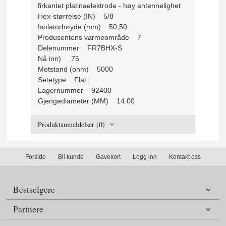
firkantet platinaelektrode - høy antennelighet
Hex-størrelse (IN) 5/8
Isolatorhøyde (mm) 50,50
Produsentens varmeområde 7
Delenummer FR7BHX-S
Nå inn) .75
Motstand (ohm) 5000
Setetype Flat
Lagernummer 92400
Gjengediameter (MM) 14.00
Produktanmeldelser (0)
Forside
Bli kunde
Gavekort
Logg inn
Kontakt oss
Bestselgere
Partnere