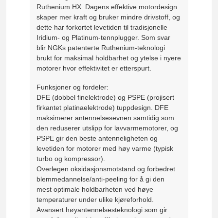
Ruthenium HX. Dagens effektive motordesign
skaper mer kraft og bruker mindre drivstoff, og
dette har forkortet levetiden til tradisjonelle
Iridium- og Platinum-tennplugger. Som svar
blir NGKs patenterte Ruthenium-teknologi
brukt for maksimal holdbarhet og ytelse i nyere
motorer hvor effektivitet er etterspurt.
Funksjoner og fordeler:
DFE (dobbel finelektrode) og PSPE (projisert
firkantet platinaelektrode) tuppdesign. DFE
maksimerer antennelsesevnen samtidig som
den reduserer utslipp for lavvarmemotorer, og
PSPE gir den beste antenneligheten og
levetiden for motorer med høy varme (typisk
turbo og kompressor).
Overlegen oksidasjonsmotstand og forbedret
blemmedannelse/anti-peeling for å gi den
mest optimale holdbarheten ved høye
temperaturer under ulike kjøreforhold.
Avansert høyantennelsesteknologi som gir