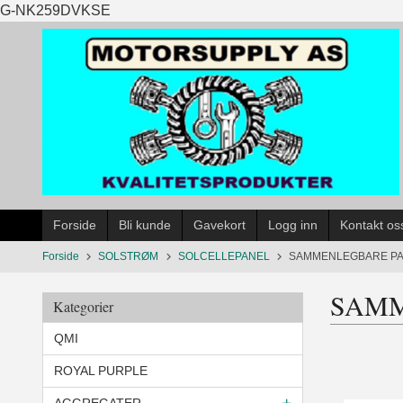
Gå
G-NK259DVKSE
til
innholdet
Forside
Bli kunde
Gavekort
Logg inn
Kontakt os
Forside
SOLSTRØM
SOLCELLEPANEL
SAMMENLEGBARE P
SAMM
Kategorier
QMI
ROYAL PURPLE