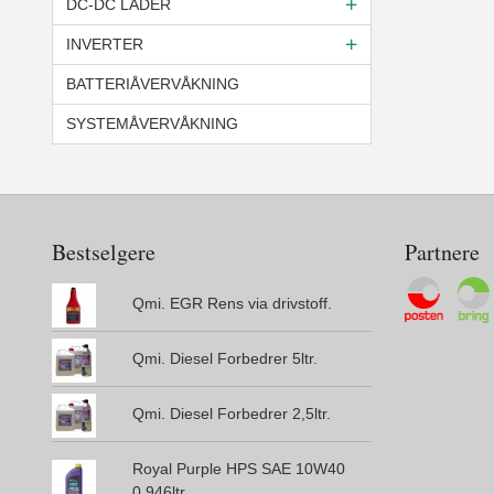
DC-DC LADER
INVERTER
BATTERIÅVERVÅKNING
SYSTEMÅVERVÅKNING
Bestselgere
Partnere
Qmi. EGR Rens via drivstoff.
Qmi. Diesel Forbedrer 5ltr.
Qmi. Diesel Forbedrer 2,5ltr.
Royal Purple HPS SAE 10W40
0,946ltr.