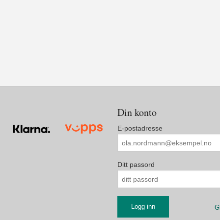
Din konto
E-postadresse
Ditt passord
G