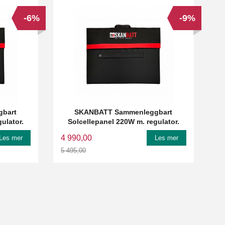
-6%
-9%
bart
SKANBATT Sammenleggbart
ulator.
Solcellepanel 220W m. regulator.
4 990,00
Les mer
Les mer
5 495,00
Rabatt