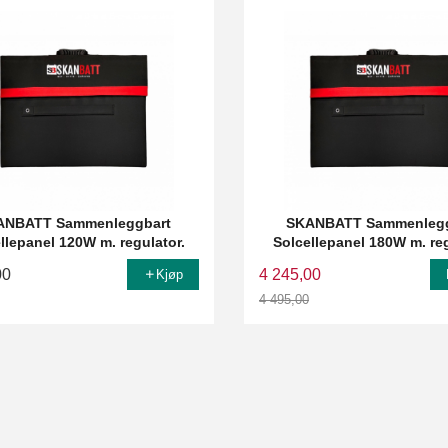
ANBATT Sammenleggbart
SKANBATT Sammenlegg
llepanel 120W m. regulator.
Solcellepanel 180W m. reg
00
4 245,00
Kjøp
4 495,00
Rabatt