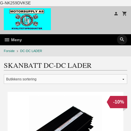
Gå
G-NK259DVKSE
til
innholdet
Meny
Forside
DC-DC LADER
SKANBATT DC-DC LADER
-10%