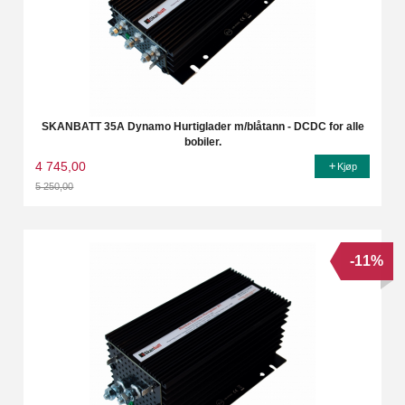
SKANBATT 35A Dynamo Hurtiglader m/blåtann - DCDC for alle
bobiler.
4 745,00
Kjøp
5 250,00
Rabatt
-11%