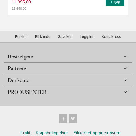
11 995,00
Kjøp
13 650,00
Rabatt
Forside
Bli kunde
Gavekort
Logg inn
Kontakt oss
Bestselgere
Partnere
Din konto
PRODUSENTER
Frakt
Kjøpsbetingelser
Sikkerhet og personvern