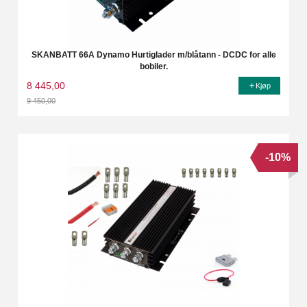
SKANBATT 66A Dynamo Hurtiglader m/blåtann - DCDC for alle
bobiler.
8 445,00
Kjøp
9 450,00
Rabatt
-10%