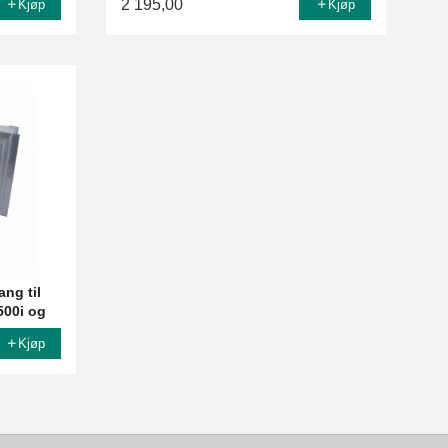
2 195,00
Kjøp
Kjøp
ang til
500i og
Kjøp