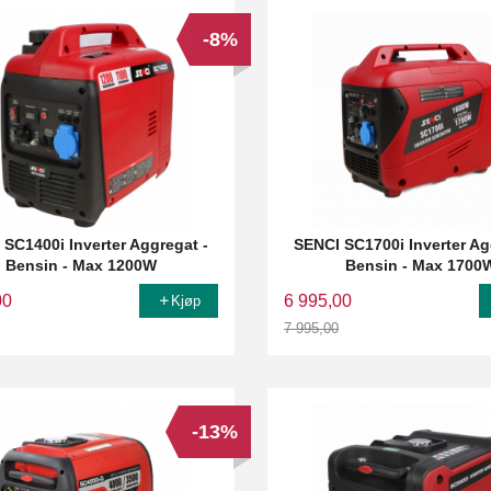
-8%
 SC1400i Inverter Aggregat -
SENCI SC1700i Inverter Ag
Bensin - Max 1200W
Bensin - Max 1700
00
6 995,00
Kjøp
7 995,00
Rabatt
-13%