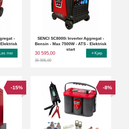
gregat -
SENCI SC8000i Inverter Aggregat -
Elektrisk
Bensin - Max 7500W - ATS - Elektrisk
start
30 595,00
Les mer
Kjøp
35 995,00
Rabatt
-15%
-8%