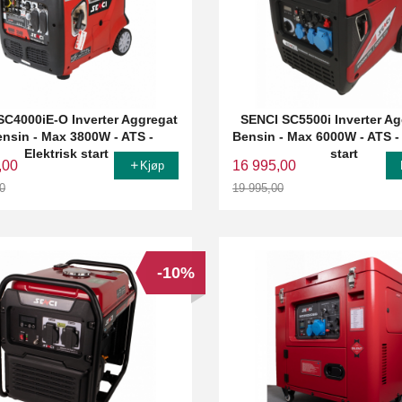
SC4000iE-O Inverter Aggregat
SENCI SC5500i Inverter Ag
ensin - Max 3800W - ATS -
Bensin - Max 6000W - ATS - 
Elektrisk start
start
,00
16 995,00
Kjøp
0
19 995,00
Rabatt
-10%