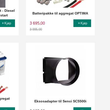
 - Diesel
Batteripakke til aggregat OPTIMA
start
3 695,00
Kjøp
Kjøp
3 995,00
Rabatt
ggregat
Eksosadapter til Senci SC5500i