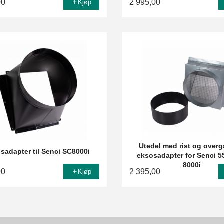
00
2 995,00
Kjøp
Utedel med rist og overg
sadapter til Senci SC8000i
eksosadapter for Senci 5
8000i
00
2 395,00
Kjøp