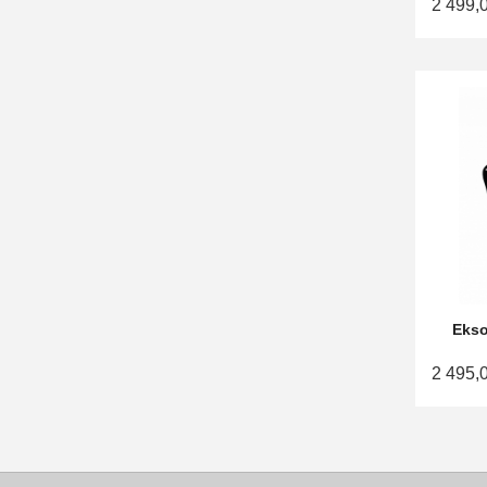
2 499,
Ekso
2 495,