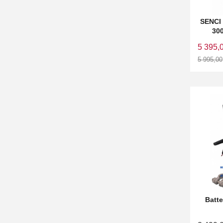
SENCI
300
5 395,
5 995,00
Rabatt
Batte