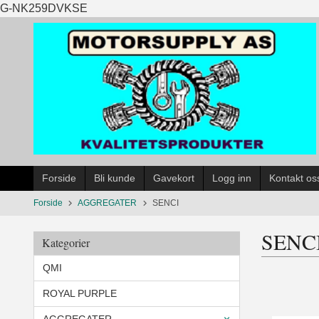
Gå
G-NK259DVKSE
til
innholdet
Forside
Bli kunde
Gavekort
Logg inn
Kontakt os
Forside
AGGREGATER
SENCI
SENC
Kategorier
QMI
ROYAL PURPLE