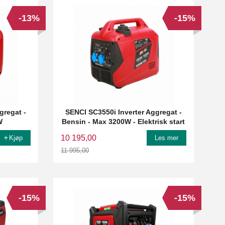
-13%
-15%
gregat -
SENCI SC3550i Inverter Aggregat -
W
Bensin - Max 3200W - Elektrisk start
10 195,00
Kjøp
Les mer
11 995,00
Rabatt
-15%
-15%