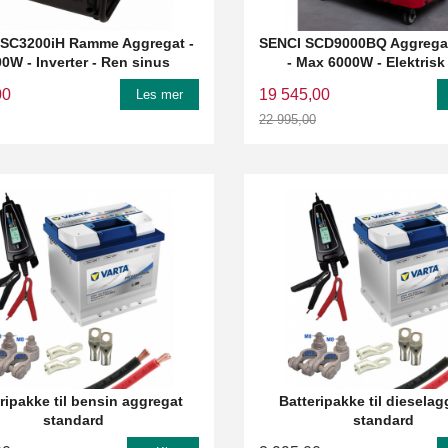
 SC3200iH Ramme Aggregat -
SENCI SCD9000BQ Aggregat
0W - Inverter - Ren sinus
- Max 6000W - Elektrisk 
00
19 545,00
Les mer
22 995,00
Rabatt
ripakke til bensin aggregat
Batteripakke til diesela
standard
standard