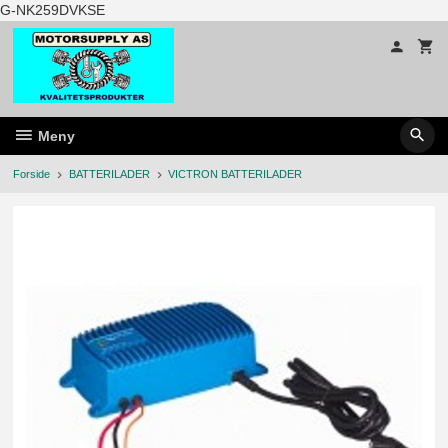
Gå
G-NK259DVKSE
til
innholdet
Meny
Forside
BATTERILADER
VICTRON BATTERILADER