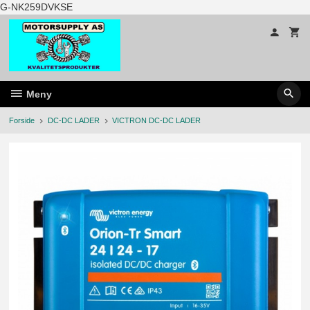
Gå
G-NK259DVKSE
til
innholdet
Meny
Forside
DC-DC LADER
VICTRON DC-DC LADER