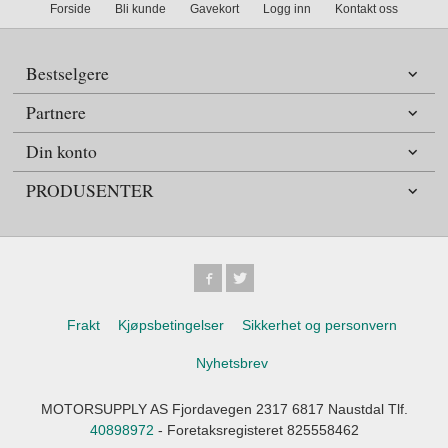
Forside
Bli kunde
Gavekort
Logg inn
Kontakt oss
Bestselgere
Partnere
Din konto
PRODUSENTER
Frakt
Kjøpsbetingelser
Sikkerhet og personvern
Nyhetsbrev
MOTORSUPPLY AS Fjordavegen 2317 6817 Naustdal Tlf.
40898972
- Foretaksregisteret 825558462