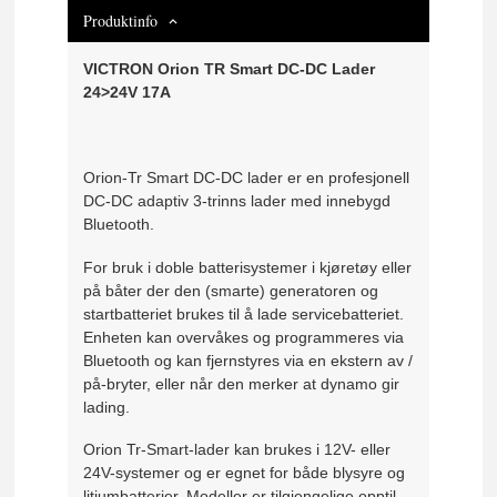
Produktinfo
VICTRON Orion TR Smart DC-DC Lader
24>24V 17A
Orion-Tr Smart DC-DC lader er en profesjonell
DC-DC adaptiv 3-trinns lader med innebygd
Bluetooth.
For bruk i doble batterisystemer i kjøretøy eller
på båter der den (smarte) generatoren og
startbatteriet brukes til å lade servicebatteriet.
Enheten kan overvåkes og programmeres via
Bluetooth og kan fjernstyres via en ekstern av /
på-bryter, eller når den merker at dynamo gir
lading.
Orion Tr-Smart-lader kan brukes i 12V- eller
24V-systemer og er egnet for både blysyre og
litiumbatterier. Modeller er tilgjengelige opptil