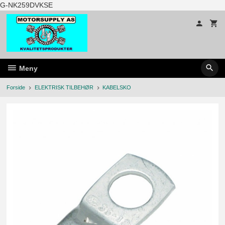
Gå
G-NK259DVKSE
til
innholdet
Meny
Forside
ELEKTRISK TILBEHØR
KABELSKO