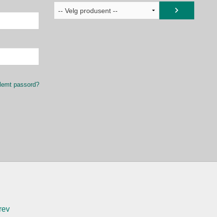
lemt passord?
rev