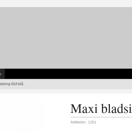
s
sikring 60A blå.
Maxi bladsi
Artikkelnr.:
1261