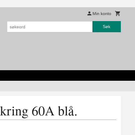
Min konto
Søk
kring 60A blå.