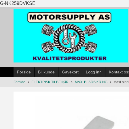
Gå
G-NK259DVKSE
til
innholdet
Forside
Bli kunde
Gavekort
Logg inn
Kontakt os
Forside
ELEKTRISK TILBEHØR
MAXI BLADSIKRING
Maxi blad