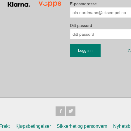
E-postadresse
Ditt passord
G
Frakt
Kjøpsbetingelser
Sikkerhet og personvern
Nyhetsb