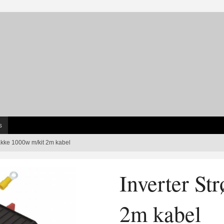
s
akke 1000w m/kit 2m kabel
Inverter S
2m kabel