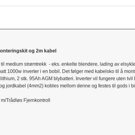
onteringskit og 2m kabel
til medium strømtrekk - eks. enkelte blendere, lading av elsykler
batt 1000w inverter i en bobil. Det følger med kabelsko til å mon
lithium, 2 stk. 95Ah AGM blybatteri. Inverter vil fungere uten t
r, og jordkabel (4mm2) kobles mellom denne og festes til gods i bi
/Trådløs Fjernkontroll