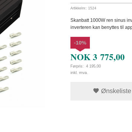
Artikkelnr.:
1524
Skanbatt 1000W ren sinus inv
inverteren kan benyttes til ap
-10%
NOK
3 775,00
Førpris:
4 195,00
Rabatt
inkl. mva.
Ønskeliste