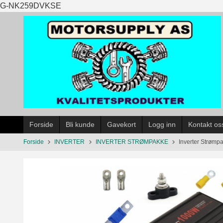
Gå
G-NK259DVKSE
til
innholdet
Forside
Bli kunde
Gavekort
Logg inn
Kontakt os
Forside
INVERTER
INVERTER STRØMPAKKE
Inverter Strømp