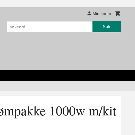
Min konto
Søk
trømpakke 1000w m/kit