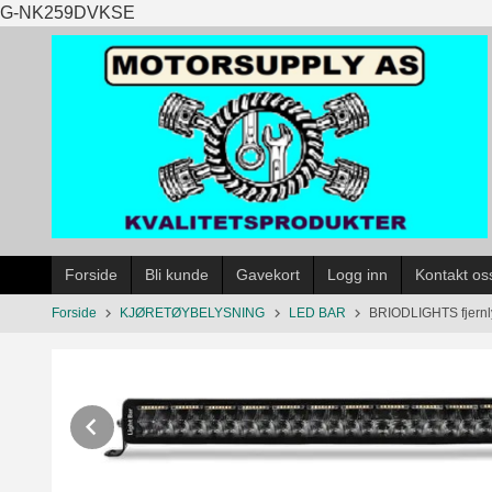
Gå
G-NK259DVKSE
til
innholdet
Forside
Bli kunde
Gavekort
Logg inn
Kontakt os
Forside
KJØRETØYBELYSNING
LED BAR
BRIODLIGHTS fjernly
Prev