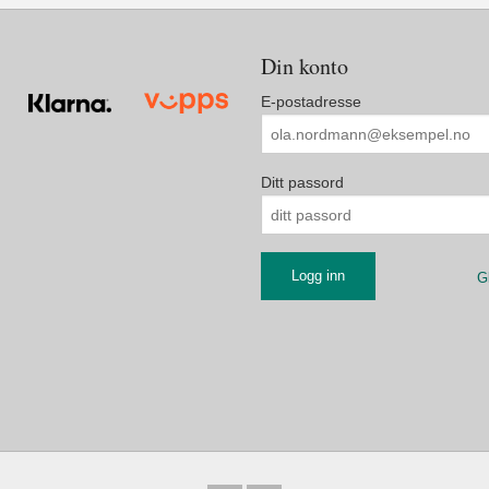
Din konto
E-postadresse
Ditt passord
G