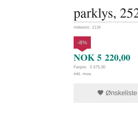
parklys, 25
Artikkelnr.:
2139
-8%
NOK
5 220,00
Førpris:
5 675,00
Rabatt
inkl. mva.
Ønskeliste