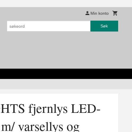
Min konto
Søk
TS fjernlys LED-
m/ varsellys og