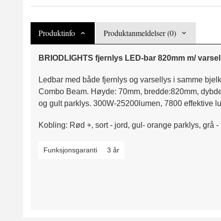
Produktinfo
Produktanmeldelser (0)
BRIODLIGHTS fjernlys LED-bar 820mm m/ varsell
Ledbar med både fjernlys og varsellys i samme bjelk
Combo Beam. Høyde: 70mm, bredde:820mm, dybde 67
og gult parklys. 300W-25200lumen, 7800 effektive lu
Kobling: Rød +, sort - jord, gul- orange parklys, grå - 
Funksjonsgaranti
3 år