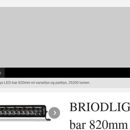
s
s LED-bar 820mm m/ varsellys og parklys, 25200 lumen.
BRIODLIGH
Next
bar 820mm 