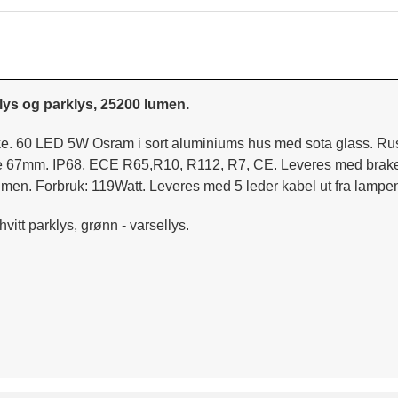
ys og parklys, 25200 lumen.
e. 60 LED 5W Osram i sort aluminiums hus med sota glass. Rustfr
mm. IP68, ECE R65,R10, R112, R7, CE. Leveres med braketter
men. Forbruk: 119Watt. Leveres med 5 leder kabel ut fra lampe
hvitt parklys, grønn - varsellys.