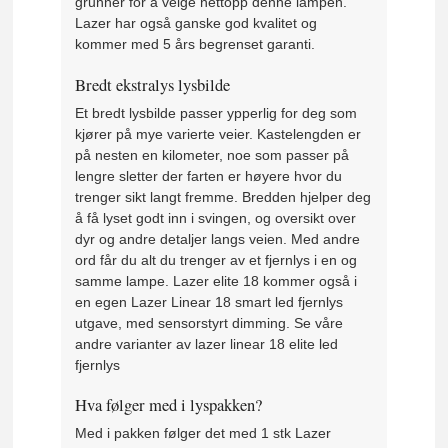
grunner for å velge nettopp denne lampen.
Lazer har også ganske god kvalitet og
kommer med 5 års begrenset garanti.
Bredt ekstralys lysbilde
Et bredt lysbilde passer ypperlig for deg som
kjører på mye varierte veier. Kastelengden er
på nesten en kilometer, noe som passer på
lengre sletter der farten er høyere hvor du
trenger sikt langt fremme. Bredden hjelper deg
å få lyset godt inn i svingen, og oversikt over
dyr og andre detaljer langs veien. Med andre
ord får du alt du trenger av et fjernlys i en og
samme lampe. Lazer elite 18 kommer også i
en egen Lazer Linear 18 smart led fjernlys
utgave, med sensorstyrt dimming. Se våre
andre varianter av lazer linear 18 elite led
fjernlys
Hva følger med i lyspakken?
Med i pakken følger det med 1 stk Lazer