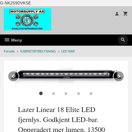
Gå
G-NK259DVKSE
til
innholdet
Meny
Forside
KJØRETØYBELYSNING
LED BAR
Prev
Ne
Lazer Linear 18 Elite LED
fjernlys. Godkjent LED-bar.
Oppgradert mer lumen. 13500