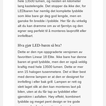
hele 13500 lumen, og nesten en kilometer
lang kastelengde. Det stopper da ikke der, for
LEDbaren har nemlig det komplette lysbilde
som ikke bare gir deg god lengde, men en
ganske fin bredde i lysbilde. Her får du virkelig
alt du kan drømme om av et fjernlys og den
egner seg perfekt til å monteres lavprofilt eller
innfellbart.
Hva gjør LED-baren så bra?
Dette er den nye oppgraderte versjonen av
favoritten Linear 18 Elite. Ikke bare har denne
baren et greit lysbilde, men den er også veldig
kraftig med hele 13500 lumen. Dette er mer
enn 15 halogen tusenmetere. Det vi liker best
med denne lampen er at den er designet for
innfelling i eller bak grill. Lampen er rett og
slett laget slik at den kan monteres lavt på
bilen, uten at du får tap av lysbildet eller
gjenskinn i asfalten. Høy effekt, kombinert
lysbilde og meget pent design er tre gode