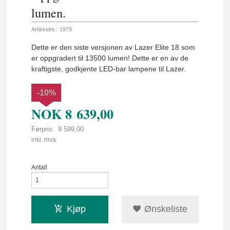
lumen.
Artikkelnr.:
1979
Dette er den siste versjonen av Lazer Elite 18 som
er oppgradert til 13500 lumen! Dette er en av de
kraftigste, godkjente LED-bar lampene til Lazer.
-10%
NOK
8 639,00
Førpris:
9 599,00
Rabatt
inkl. mva.
Antall
Kjøp
Ønskeliste