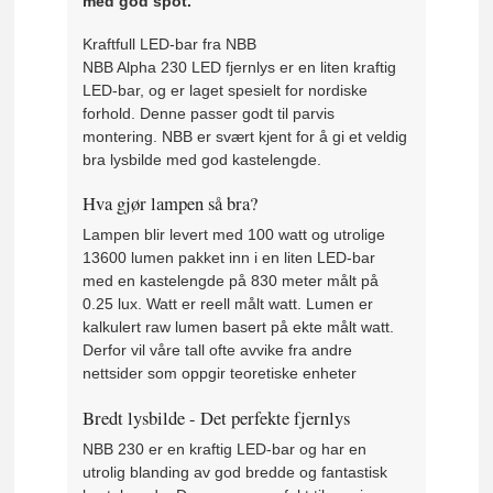
med god spot.
Kraftfull LED-bar fra NBB
NBB Alpha 230 LED fjernlys er en liten kraftig
LED-bar, og er laget spesielt for nordiske
forhold. Denne passer godt til parvis
montering. NBB er svært kjent for å gi et veldig
bra lysbilde med god kastelengde.
Hva gjør lampen så bra?
Lampen blir levert med 100 watt og utrolige
13600 lumen pakket inn i en liten LED-bar
med en kastelengde på 830 meter målt på
0.25 lux. Watt er reell målt watt. Lumen er
kalkulert raw lumen basert på ekte målt watt.
Derfor vil våre tall ofte avvike fra andre
nettsider som oppgir teoretiske enheter
Bredt lysbilde - Det perfekte fjernlys
NBB 230 er en kraftig LED-bar og har en
utrolig blanding av god bredde og fantastisk