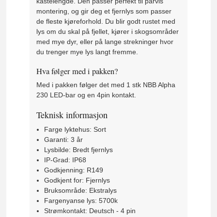
kastelengde. Den passer perfekt til parvis
montering, og gir deg et fjernlys som passer
de fleste kjøreforhold. Du blir godt rustet med
lys om du skal på fjellet, kjører i skogsområder
med mye dyr, eller på lange strekninger hvor
du trenger mye lys langt fremme.
Hva følger med i pakken?
Med i pakken følger det med 1 stk NBB Alpha
230 LED-bar og en 4pin kontakt.
Teknisk informasjon
Farge lyktehus: Sort
Garanti: 3 år
Lysbilde: Bredt fjernlys
IP-Grad: IP68
Godkjenning: R149
Godkjent for: Fjernlys
Bruksområde: Ekstralys
Fargenyanse lys: 5700k
Strømkontakt: Deutsch - 4 pin