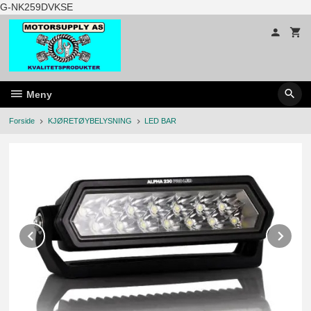
Gå
G-NK259DVKSE
til
innholdet
Meny
Forside
KJØRETØYBELYSNING
LED BAR
Prev
Ne