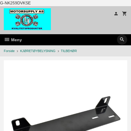
Gå
G-NK259DVKSE
til
innholdet
Meny
Forside
KJØRETØYBELYSNING
TILBEHØR