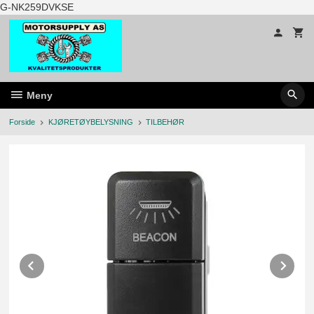
Gå
G-NK259DVKSE
til
innholdet
Meny
Forside
KJØRETØYBELYSNING
TILBEHØR
Prev
Ne