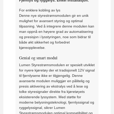
Fjernlys og ryggelys. Enkel installasjon.
For enklere kobling av lys
Denne nye styrestrømsmodulen gir en unik
mulighet for avansert styring og optimal
tilpasning. Ved å integrere denne modulen kan
man oppnå en høyere grad av automatisering
og presisjon i lysstyringen, noe som bidrar til
både økt sikkerhet og forbedret
kjøreopplevelse.
Genial og smart modul
Lumen Styrestrømsmodulen er spesielt utviklet
for nyere kjøretøy der et tradisjonelt 12V signal
til fjernlysene ikke er tilgjengelig. Denne
avanserte modulen muliggjør en pålitelig og
presis aktivering av ekstralys ved å lese og
tolke styresignaler direkte fra kjøretøyets
eksisterende lyssystem. Med støtte for
moderne belysningsteknologi, fjernlyssignal og
ryggelyssignal, sikrer Lumen
Styrestrømsmodulen optimal kompatibilitet og