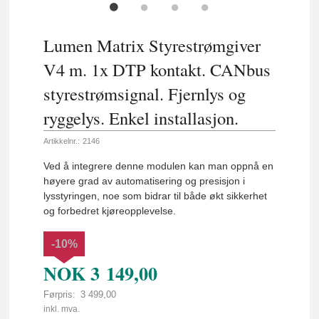
Lumen Matrix Styrestrømgiver
V4 m. 1x DTP kontakt. CANbus
styrestrømsignal. Fjernlys og
ryggelys. Enkel installasjon.
Artikkelnr.:
2146
Ved å integrere denne modulen kan man oppnå en
høyere grad av automatisering og presisjon i
lysstyringen, noe som bidrar til både økt sikkerhet
og forbedret kjøreopplevelse.
-10%
NOK
3 149,00
Førpris:
3 499,00
Rabatt
inkl. mva.