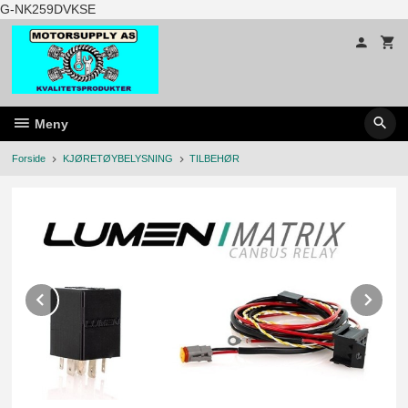
Gå
G-NK259DVKSE
til
innholdet
Meny
Forside
KJØRETØYBELYSNING
TILBEHØR
Prev
Ne