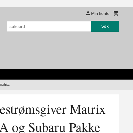
Min konto
Søk
atrix.
estrømsgiver Matrix
IA og Subaru Pakke