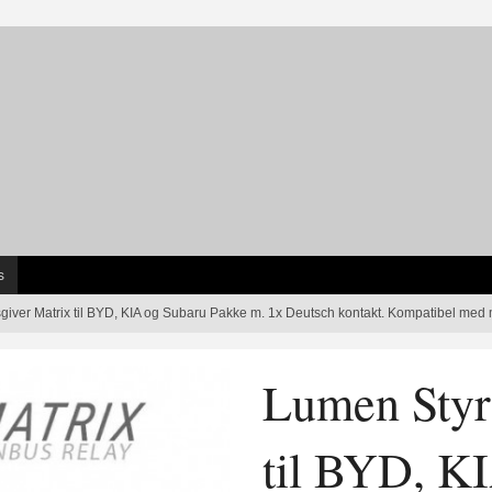
s
iver Matrix til BYD, KIA og Subaru Pakke m. 1x Deutsch kontakt. Kompatibel med m
Lumen Styr
til BYD, K