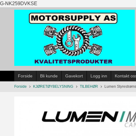
Gå
G-NK259DVKSE
til
innholdet
Forside
Bli kunde
Gavekort
Logg inn
Kontakt os
Forside
KJØRETØYBELYSNING
TILBEHØR
Lumen Styrestrømsg