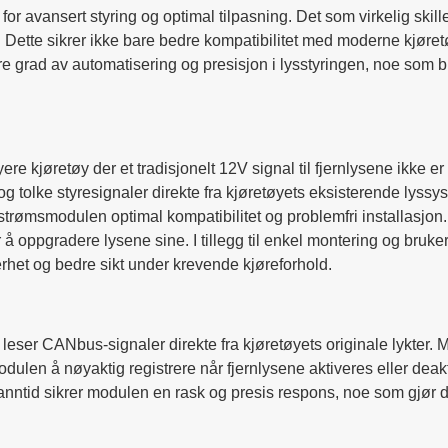
r avansert styring og optimal tilpasning. Det som virkelig skil
lys. Dette sikrer ikke bare bedre kompatibilitet med moderne kjør
rad av automatisering og presisjon i lysstyringen, noe som bidr
re kjøretøy der et tradisjonelt 12V signal til fjernlysene ikke 
e og tolke styresignaler direkte fra kjøretøyets eksisterende lys
strømsmodulen optimal kompatibilitet og problemfri installasjon. 
r å oppgradere lysene sine. I tillegg til enkel montering og bru
erhet og bedre sikt under krevende kjøreforhold.
leser CANbus-signaler direkte fra kjøretøyets originale lykter.
ulen å nøyaktig registrere når fjernlysene aktiveres eller deakti
ntid sikrer modulen en rask og presis respons, noe som gjør den 