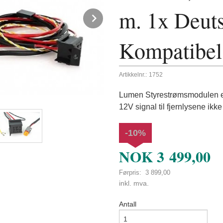
m. 1x Deuts
Next
Kompatibel
Artikkelnr.:
1752
Lumen Styrestrømsmodulen er sp
12V signal til fjernlysene ikke 
-10%
NOK
3 499,00
Førpris:
3 899,00
Rabatt
inkl. mva.
Antall