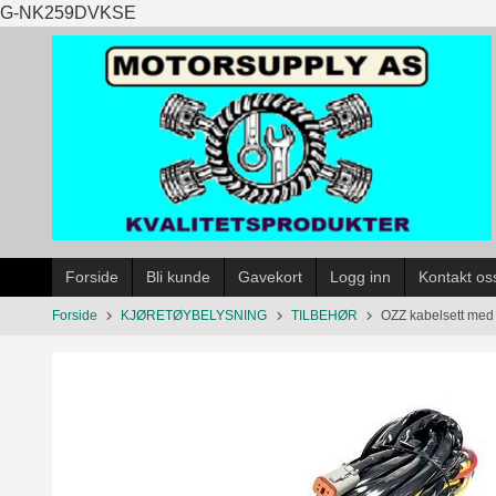
Gå
G-NK259DVKSE
til
innholdet
Forside
Bli kunde
Gavekort
Logg inn
Kontakt os
Forside
KJØRETØYBELYSNING
TILBEHØR
OZZ kabelsett med