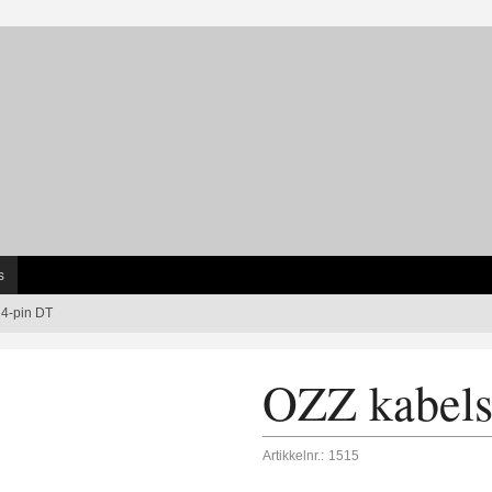
s
 4-pin DT
OZZ kabels
Artikkelnr.:
1515