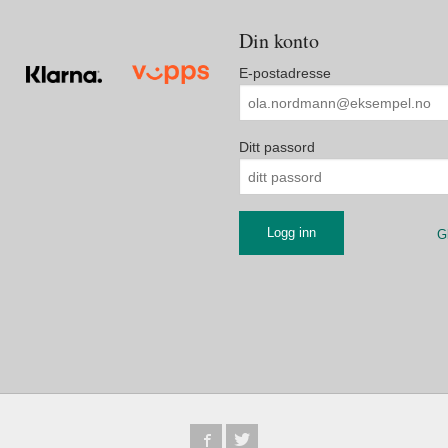
Din konto
E-postadresse
Ditt passord
G