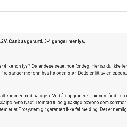
V. Canbus garanti. 3-4 ganger mer lys.
l xenon lys? Da er dette settet noe for deg. Her får du ikke len
il fire ganger mer enn hva halogen gjør. Dette er litt av en oppg
ginalt kommer med halogen. Ved å oppgradere til xenon får du en m
skarpe hvite lyset, i forhold til de gulaktige pærene som kommer
em er at Prosystem gir garantert ikke feilmelding. Det er nemli
.