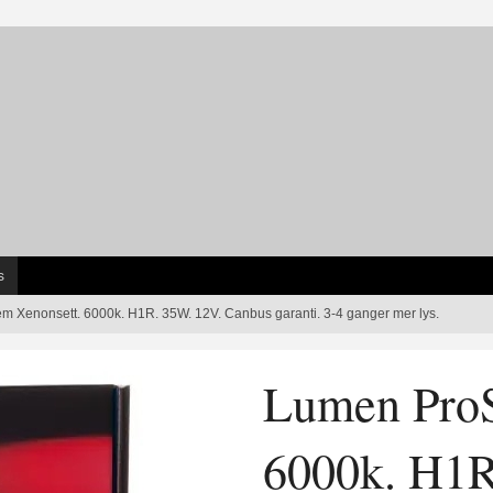
s
 Xenonsett. 6000k. H1R. 35W. 12V. Canbus garanti. 3-4 ganger mer lys.
Lumen ProS
6000k. H1R