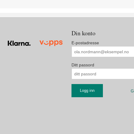
Din konto
E-postadresse
Ditt passord
G