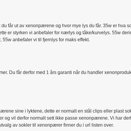
 du får ut av xenonpærene og hvor mye lys du får. 35w er hva so
 er styrken vi anbefaler for nærlys og tåke/kurvelys. 55w derimot
5w anbefaler vi til fjernlys for maks effekt.
imer. Du får derfor med 1 års garanti når du handler xenonprodukt
ne sine i lyktene, dette er normalt en stål clips eller plast sok
er og vil derfor normalt sett ikke passe xenonpærene. Vi har der
valg av sokler til xenonpærer finner du i url listen over.