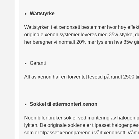
Wattstyrke
Wattstyrken i et xenonsett bestemmer hvor høy effekt
originale xenon systemer leveres med 35w styrke, dette
her beregner vi normalt 20% mer lys enn hva 35w gir, 5
Garanti
Alt av xenon har en forventet levetid på rundt 2500 t
Sokkel til ettermontert xenon
Noen biler bruker sokler ved montering av halogen pære
lykten. De originale soklene er tilpasset halogenpær
som er tilpasset xenonpærene i vårt xenonsett. Vårt ut