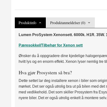
Produktinfo
Produktanmeldelser (0)
Lumen ProSystem Xenonsett. 6000k. H1R. 35W. 12
Pæresokkel/Tilbehør for Xenon sett
Ønsker du å oppgradere dine kjedelige halogenpærer ti
hvitt lys og en enorm effekt. Xenon lyser nemlig tre t
Hva gjør Prosystem så bra?
Dette settet lar deg installere xenon i biler som ori
mørket. Det ser også utrolig bra ut på bilen med det 
med vedlikehold. Det som skiller Prosystem fra Esyst
nyere biler. Det er også utrolig enkelt å montere selv