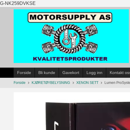
Gå
G-NK259DVKSE
til
innholdet
Forside
Bli kunde
Gavekort
Logg inn
Kontakt os
Forside
KJØRETØYBELYSNING
XENON SETT
Lumen ProSystem