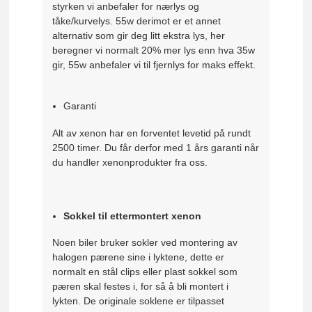
styrken vi anbefaler for nærlys og
tåke/kurvelys. 55w derimot er et annet
alternativ som gir deg litt ekstra lys, her
beregner vi normalt 20% mer lys enn hva 35w
gir, 55w anbefaler vi til fjernlys for maks effekt.
Garanti
Alt av xenon har en forventet levetid på rundt
2500 timer. Du får derfor med 1 års garanti når
du handler xenonprodukter fra oss.
Sokkel til ettermontert xenon
Noen biler bruker sokler ved montering av
halogen pærene sine i lyktene, dette er
normalt en stål clips eller plast sokkel som
pæren skal festes i, for så å bli montert i
lykten. De originale soklene er tilpasset