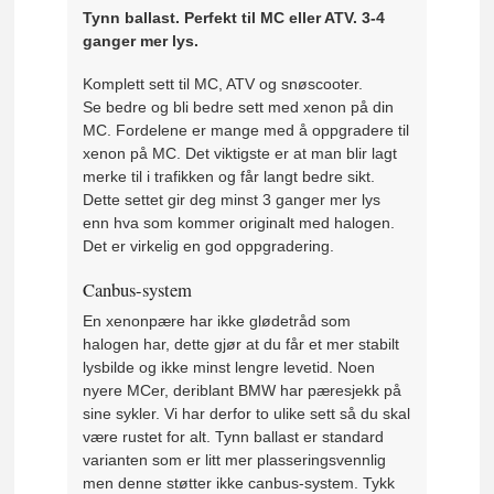
Tynn ballast. Perfekt til MC eller ATV. 3-4
ganger mer lys.
Komplett sett til MC, ATV og snøscooter.
Se bedre og bli bedre sett med xenon på din
MC. Fordelene er mange med å oppgradere til
xenon på MC. Det viktigste er at man blir lagt
merke til i trafikken og får langt bedre sikt.
Dette settet gir deg minst 3 ganger mer lys
enn hva som kommer originalt med halogen.
Det er virkelig en god oppgradering.
Canbus-system
En xenonpære har ikke glødetråd som
halogen har, dette gjør at du får et mer stabilt
lysbilde og ikke minst lengre levetid. Noen
nyere MCer, deriblant BMW har pæresjekk på
sine sykler. Vi har derfor to ulike sett så du skal
være rustet for alt. Tynn ballast er standard
varianten som er litt mer plasseringsvennlig
men denne støtter ikke canbus-system. Tykk