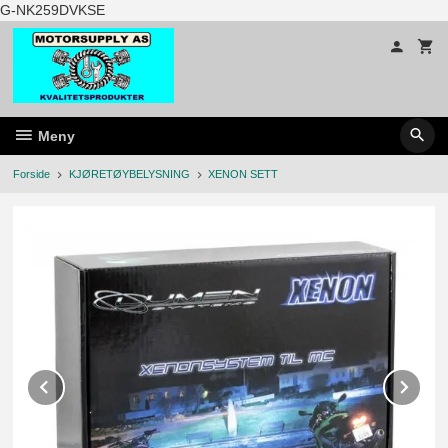
Gå
G-NK259DVKSE
til
innholdet
Meny
Forside
KJØRETØYBELYSNING
XENON SETT
Prev
Ne