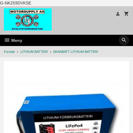
Gå
G-NK259DVKSE
til
innholdet
Meny
Forside
LITHIUM BATTERI
SKANBATT LITHIUM BATTERI