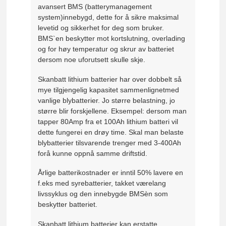
avansert BMS (batterymanagement
system)innebygd, dette for å sikre maksimal
levetid og sikkerhet for deg som bruker.
BMS`en beskytter mot kortslutning, overlading
og for høy temperatur og skrur av batteriet
dersom noe uforutsett skulle skje.
Skanbatt lithium batterier har over dobbelt så
mye tilgjengelig kapasitet sammenlignetmed
vanlige blybatterier. Jo større belastning, jo
større blir forskjellene. Eksempel: dersom man
tapper 80Amp fra et 100Ah lithium batteri vil
dette fungerei en drøy time. Skal man belaste
blybatterier tilsvarende trenger med 3-400Ah
forå kunne oppnå samme driftstid.
Årlige batterikostnader er inntil 50% lavere en
f.eks med syrebatterier, takket værelang
livssyklus og den innebygde BMSèn som
beskytter batteriet.
Skanbatt lithium batterier kan erstatte