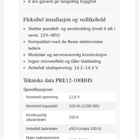
8 års garanti gir langsiktig trygghet
Fleksibel installasjon og vedlikehold
Støtter parallell- og seriekobling (inntil 4 stk i
serie, 12V–48V)
Kompatibel med de fleste elektroniske
ladere
Modulær og servicevennlig konstruksjon
Ingen minneeffekt og tåler klattlading
Anbefalt sluttspenning: 14,2–14,4 V
Tekniske data PRE12-100BHS
Spesifikasjoner
Nominell spenning
12,8 V
Nominell kapasitet
100 Ah (1280 Wh)
Kontinuerlig
100 A
utladestrøm
Anbefalt ladestrøm
≤50 A (maks 100 A)
Maks ladespenning