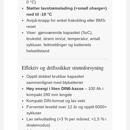
0 °C)
Støtter lavstrømslading («small charge»)
ned til -10 °C
Av/på-knapp for enkel frakobling eller BMS-
reset
Viser: gjenværende kapasitet (SoC),
brukstid, strøm inn/ut, temperatur, antall
sykluser, feilmeldinger og batteriets
helsetilstand
Effektiv og driftssikker strømforsyning
Opptil dobbel brukbar kapasitet
sammenlignet med blybatterier
Høy energi i liten DIN6-kasse
– 100 Ah i
kompakt 280 mm lengde
Kompakt DIN-format og lav vekt
Forventet levetid over 12 år og opptil 6000+
sykluser
Lav selvutlading (<3 % per måned, <1,5 % i
dvalemodus)