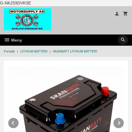
Gå
G-NK259DVKSE
til
innholdet
Meny
Forside
LITHIUM BATTERI
SKANBATT LITHIUM BATTERI
Prev
Ne