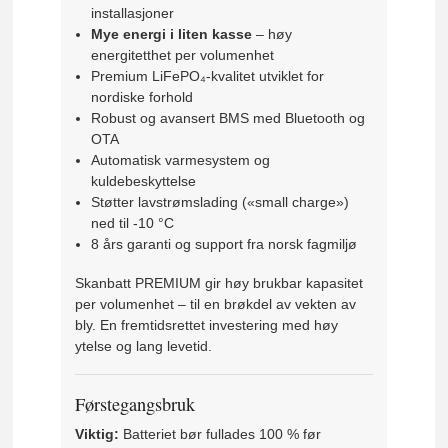
installasjoner
Mye energi i liten kasse
– høy
energitetthet per volumenhet
Premium LiFePO₄-kvalitet utviklet for
nordiske forhold
Robust og avansert BMS med Bluetooth og
OTA
Automatisk varmesystem og
kuldebeskyttelse
Støtter lavstrømslading («small charge»)
ned til -10 °C
8 års garanti og support fra norsk fagmiljø
Skanbatt PREMIUM gir høy brukbar kapasitet
per volumenhet – til en brøkdel av vekten av
bly. En fremtidsrettet investering med høy
ytelse og lang levetid.
Førstegangsbruk
Viktig:
Batteriet bør fullades 100 % før