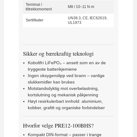
Terminal /
M8 / 10–11 N·m
tiltrekksmoment
UN38.3, CE, IEC62619,
Sertifikater
UL1973
Sikker og bærekraftig teknologi
Koboltfri LiFePO₄ – ansett som en av de
tryggeste batterikjemiene
Ingen oksygenslipp ved brann – vanlige
slukkemidler kan brukes
Motstandsdyktig mot overbelastning,
kortslutning og mekanisk påkjenning
Høyt resirkulerbart innhold: aluminium,
kobber, grafitt og organiske forbindelser
Hvorfor velge PRE12-100BHS?
Kompakt DIN-format – passer i trange