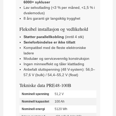
6000+ sykluser
Lav selvutlading (<3 % per måned, <1,5 % i
dvalemodus)
8 års garanti gir langsiktig trygghet
Fleksibel installasjon og vedlikehold
Støtter parallellkobling
(inntil 4 stk)
Serieforbindelse er ikke tillatt
Kompatibel med de fleste elektroniske
ladere
Modulær og servicevennlig konstruksjon
Ingen minneeffekt og tåler klattlading
Anbefalt sluttspenning (48 V-system): 56,0–
57,6 V (bulk) / 54,4–55,2 V (float)
Tekniske data PRE48-100B
Nominell spenning
51,2 V
Nominell kapasitet
100 Ah
Nominell energi
5120 Wh