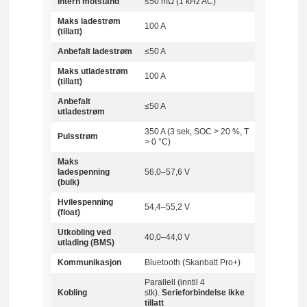
Intern motstand
≤50 mΩ (1 kHz AC)
Maks ladestrøm
100 A
(tillatt)
Anbefalt ladestrøm
≤50 A
Maks utladestrøm
100 A
(tillatt)
Anbefalt
≤50 A
utladestrøm
350 A (3 sek, SOC > 20 %, T
Pulsstrøm
> 0 °C)
Maks
ladespenning
56,0–57,6 V
(bulk)
Hvilespenning
54,4–55,2 V
(float)
Utkobling ved
40,0–44,0 V
utlading (BMS)
Kommunikasjon
Bluetooth (Skanbatt Pro+)
Parallell (inntil 4
Kobling
stk).
Serieforbindelse ikke
tillatt