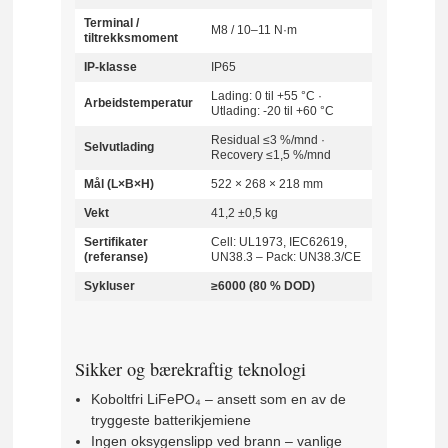
Terminal /
M8 / 10–11 N·m
tiltrekksmoment
IP-klasse
IP65
Lading: 0 til +55 °C ·
Arbeidstemperatur
Utlading: -20 til +60 °C
Residual ≤3 %/mnd ·
Selvutlading
Recovery ≤1,5 %/mnd
Mål (L×B×H)
522 × 268 × 218 mm
Vekt
41,2 ±0,5 kg
Sertifikater
Cell: UL1973, IEC62619,
(referanse)
UN38.3 – Pack: UN38.3/CE
Sykluser
≥6000 (80 % DOD)
Sikker og bærekraftig teknologi
Koboltfri LiFePO₄ – ansett som en av de
tryggeste batterikjemiene
Ingen oksygenslipp ved brann – vanlige