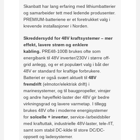
Skanbatt har lang erfaring med lithiumbatterier
og samarbeider tett med ledende produsenter.
PREMIUM-batteriene er et foretrukket valg i
krevende installasjoner i Norden.
Skreddersydd for 48V kraftsystemer – mer
effekt, lavere strøm og enklere
kabling.
PRE48-100B brukes ofte som
energibank til 48V inverter/230V i større off-
grid anlegg, og er et populært valg i båt der
48V er standard for kraftige forbrukere.
Batteriet er også svært aktuelt til
48V
fremdrift
(elmotor/elektrisk drift) i
marinesystemer, og til baugpropeller, vinsjer
og andre høyeffekt-laster der 48V gir bedre
virkningsgrad og lavere varmetap. I tillegg
brukes 48V ofte i moderne energisystemer
for
solcelle + inverter
, service-/arbeidsbiler
med kraftuttak, industrielle 48V-laster, tele-/IT,
samt som stabil DC-kilde til store DC/DC-
oppsett og ladesystemer.