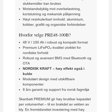
slukkemidler kan brukes
Motstandsdyktig mot overbelastning,
kortslutning og mekanisk påkjenning
Høyt resirkulerbart innhold: aluminium,
kobber, grafitt og organiske forbindelser
Hvorfor velge PRE48-100B?
48 V / 100 Ah i robust og kompakt format
Premium LiFePO₄-kvalitet utviklet for
nordiske forhold
Robust og avansert BMS med Bluetooth og
OTA
NORDISK KRAFT – høy effekt også i
kulde
Modulært design med utskiftbare
komponenter
8 års garanti og support fra norsk fagmiljø
Skanbatt PREMIUM gir høy brukbar kapasitet
per volumenhet – til en brøkdel av vekten av
bly. En fremtidsrettet investering med høy