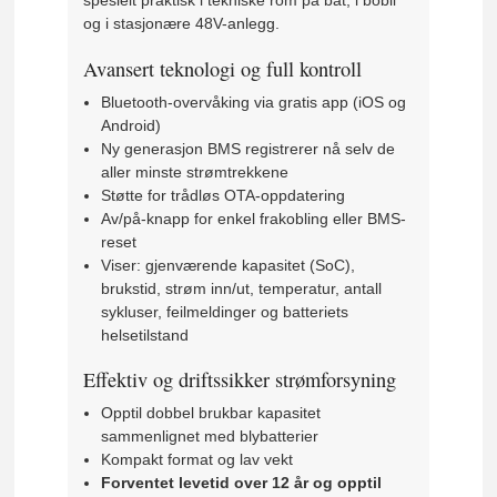
spesielt praktisk i tekniske rom på båt, i bobil
og i stasjonære 48V-anlegg.
Avansert teknologi og full kontroll
Bluetooth-overvåking via gratis app (iOS og
Android)
Ny generasjon BMS registrerer nå selv de
aller minste strømtrekkene
Støtte for trådløs OTA-oppdatering
Av/på-knapp for enkel frakobling eller BMS-
reset
Viser: gjenværende kapasitet (SoC),
brukstid, strøm inn/ut, temperatur, antall
sykluser, feilmeldinger og batteriets
helsetilstand
Effektiv og driftssikker strømforsyning
Opptil dobbel brukbar kapasitet
sammenlignet med blybatterier
Kompakt format og lav vekt
Forventet levetid over 12 år og opptil