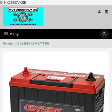
Gå
G-NK259DVKSE
til
innholdet
Meny
Forside
ODYSSEY AGM BATTERI