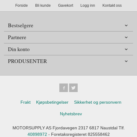
Forside
Bli kunde
Gavekort
Logg inn
Kontakt oss
Bestselgere
Partnere
Din konto
PRODUSENTER
Frakt
Kjøpsbetingelser
Sikkerhet og personvern
Nyhetsbrev
MOTORSUPPLY AS Fjordavegen 2317 6817 Naustdal Tlf.
40898972
- Foretaksregisteret 825558462