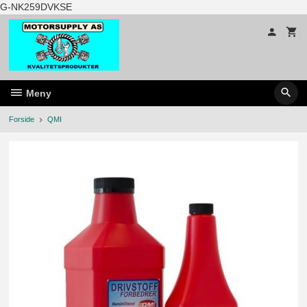
Gå
G-NK259DVKSE
til
innholdet
Meny
Forside
QMI