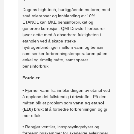
Dagens high-tech, hurtiggående motorer, med
små toleranser og innblanding av 10%
ETANOL kan ØKE bensinforbruket og
generere korrosjon. QMI Drivstoff-forbedrer
løser dette med å absorbere fuktigheten i
etanolen ved å skape sterke
hydrogenbindinger mellom vann og bensin
som senker forbrenningstemperaturen på en
enkel og rimelig måte, samt sparer
bensinforbruk.
Fordeler
• Fjerner vann fra innblandingen av etanol ved
å oppløse det fullstendig i drivstoffet. På den
måten blir et problem som
vann og etanol
(E10)
brukt til å forbedre forbrenningen og gi
mer effekt.
• Rengjør ventiler, innsprøytingsdyser og
forbrenningskammer for skadelige avleiringer