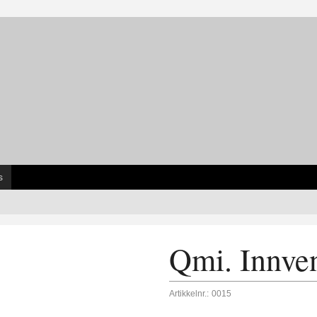
s
Qmi. Innven
Artikkelnr.:
0015