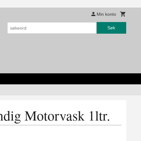
Min konto
Søk
dig Motorvask 1ltr.