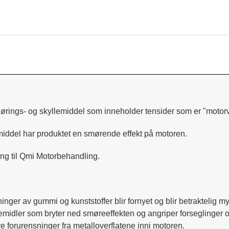
jørings- og skyllemiddel som inneholder tensider som er "motor
ngsmiddel har produktet en smørende effekt på motoren.
ng til Qmi Motorbehandling.
ger av gummi og kunststoffer blir fornyet og blir betraktelig my
emidler som bryter ned smøreeffekten og angriper forseglinger
re forurensninger fra metalloverflatene inni motoren.