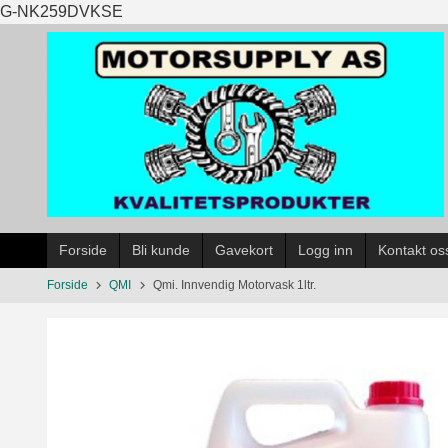
Gå
G-NK259DVKSE
til
innholdet
Forside
Bli kunde
Gavekort
Logg inn
Kontakt os
Forside
QMI
Qmi. Innvendig Motorvask 1ltr.