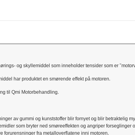
jørings- og skyllemiddel som inneholder tensider som er "motor
ngsmiddel har produktet en smørende effekt på motoren.
ng til Qmi Motorbehandling.
ger av gummi og kunststoffer blir fornyet og blir betraktelig my
emidler som bryter ned smøreeffekten og angriper forseglinger
re forurensninger fra metalloverflatene inni motoren.