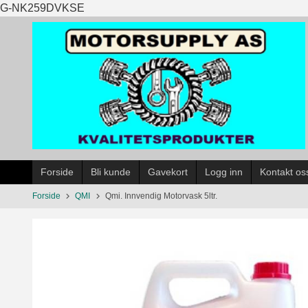
Gå
G-NK259DVKSE
til
innholdet
Forside
Bli kunde
Gavekort
Logg inn
Kontakt os
Forside
QMI
Qmi. Innvendig Motorvask 5ltr.