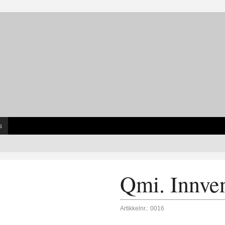
s
Qmi. Innven
Artikkelnr.:
0016