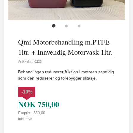
Qmi Motorbehandling m.PTFE
1ltr. + Innvendig Motorvask 1ltr.
Artikkelnr.:
0226
Behandlingen reduserer friksjon i motoren samtidig
som den reduserer og forebygger slitasje.
-10%
NOK
750,00
Førpris:
830,00
Rabatt
inkl. mva.