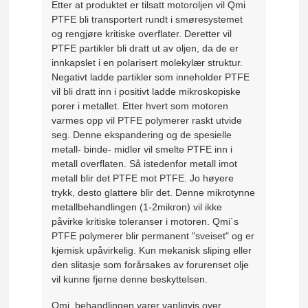
Etter at produktet er tilsatt motoroljen vil Qmi
PTFE bli transportert rundt i smøresystemet
og rengjøre kritiske overflater. Deretter vil
PTFE partikler bli dratt ut av oljen, da de er
innkapslet i en polarisert molekylær struktur.
Negativt ladde partikler som inneholder PTFE
vil bli dratt inn i positivt ladde mikroskopiske
porer i metallet. Etter hvert som motoren
varmes opp vil PTFE polymerer raskt utvide
seg. Denne ekspandering og de spesielle
metall- binde- midler vil smelte PTFE inn i
metall overflaten. Så istedenfor metall imot
metall blir det PTFE mot PTFE. Jo høyere
trykk, desto glattere blir det. Denne mikrotynne
metallbehandlingen (1-2mikron) vil ikke
påvirke kritiske toleranser i motoren. Qmi`s
PTFE polymerer blir permanent "sveiset" og er
kjemisk upåvirkelig. Kun mekanisk sliping eller
den slitasje som forårsakes av forurenset olje
vil kunne fjerne denne beskyttelsen.
Qmi. behandlingen varer vanligvis over