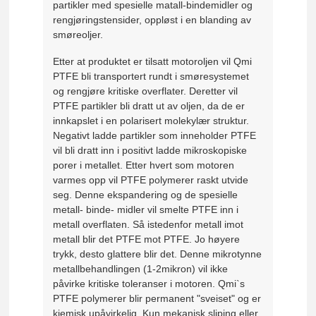
partikler med spesielle matall-bindemidler og
rengjøringstensider, oppløst i en blanding av
smøreoljer.
Etter at produktet er tilsatt motoroljen vil Qmi
PTFE bli transportert rundt i smøresystemet
og rengjøre kritiske overflater. Deretter vil
PTFE partikler bli dratt ut av oljen, da de er
innkapslet i en polarisert molekylær struktur.
Negativt ladde partikler som inneholder PTFE
vil bli dratt inn i positivt ladde mikroskopiske
porer i metallet. Etter hvert som motoren
varmes opp vil PTFE polymerer raskt utvide
seg. Denne ekspandering og de spesielle
metall- binde- midler vil smelte PTFE inn i
metall overflaten. Så istedenfor metall imot
metall blir det PTFE mot PTFE. Jo høyere
trykk, desto glattere blir det. Denne mikrotynne
metallbehandlingen (1-2mikron) vil ikke
påvirke kritiske toleranser i motoren. Qmi`s
PTFE polymerer blir permanent "sveiset" og er
kjemisk upåvirkelig. Kun mekanisk sliping eller