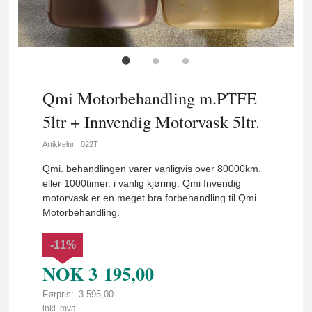
Qmi Motorbehandling m.PTFE
5ltr + Innvendig Motorvask 5ltr.
Artikkelnr.:
022T
Qmi. behandlingen varer vanligvis over 80000km.
eller 1000timer. i vanlig kjøring. Qmi Invendig
motorvask er en meget bra forbehandling til Qmi
Motorbehandling.
-11%
NOK
3 195,00
Førpris:
3 595,00
Rabatt
inkl. mva.