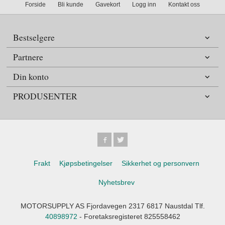
Forside
Bli kunde
Gavekort
Logg inn
Kontakt oss
Bestselgere
Partnere
Din konto
PRODUSENTER
Frakt
Kjøpsbetingelser
Sikkerhet og personvern
Nyhetsbrev
MOTORSUPPLY AS Fjordavegen 2317 6817 Naustdal Tlf.
40898972
- Foretaksregisteret 825558462