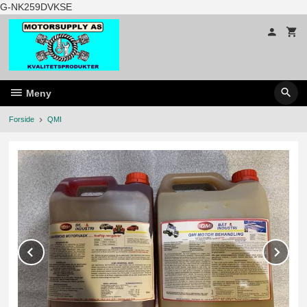
Gå
G-NK259DVKSE
til
innholdet
Meny
Forside
QMI
Prev
Ne