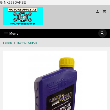
Gå
G-NK259DVKSE
til
innholdet
Meny
Forside
ROYAL PURPLE