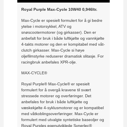
Royal Purple Max-Cycle 10W40 0,946ltr.
Max-Cycle er spesielt formulert for å gi bedre
ytelse i motorsykkel, ATV og
snøscootermotorer (og girkasser). Den er
anbefalt for bruk i både luftkjølte og vannkjølte
4-takts motorer og den er kompitabel med våt-
clutch girkasser. Max-Cycle si høye
oljefilmstyrke reduserer dramatisk slitasje. For
racingbruk anbefales XPR-olje.
MAX-CYCLE®
Royal Purple® Max-Cycle® er spesielt
formulert for å overgå kravene til svært
stressede motorer og overføringer. Det
anbefales for bruk i både luftkjølte og
væskekjølte 4-syklusmotorer og er kompatibel
med våtkoblingsoverføringer. Max-Cycle er
formulert med utvalgte syntetiske baseoljer og
Royal Purples egenutviklede Synerlec®