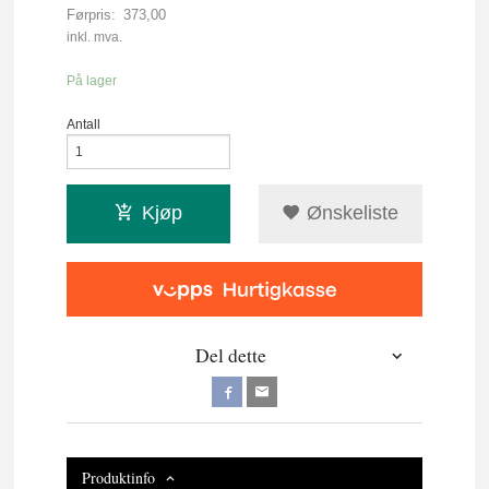
Førpris:
373,00
Rabatt
inkl. mva.
På lager
Antall
Kjøp
Ønskeliste
Del dette
Produktinfo