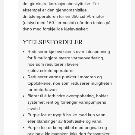
det gir ekstra korrosjonsbeskyttelse. For
eksempel er den gjennomsnittlige
driftstemperaturen for en 350 cid V8-motor
(utstyrt med 160 ̊ termostat) når den testes på
dyno med forskjellige kjølevæsker:
YTELSESFORDELER
Reduserer kjølevæskens overflatespenning
for å muliggjøre større varmeoverføring,
noe som resulterer i lavere
kjølevæsketemperaturer
Reduserer varme punkter i motoren og
topplokkene, noe som reduserer muligheten
for motorhavari
Bidrar til å forhindre overoppheting, holder
systemet rent og forlenger vannpumpens
levetid
Purple Ice er trygt å bruke med kun vann
eller blandinger av frostvæske og vann.
Purple Ice er kompatibel med originale og
originale kjølevæsker, inkludert frostvæsker