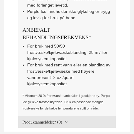
med forlenget levetid.
Purple Ice inneholder ikke glykol og er trygg
og lovlig for bruk på bane
ANBEFALT
BEHANDLINGSFREKVENS*
For bruk med 50/50
frostvæske/kjølevæskeblanding: 28 ml/liter
kjølesystemkapasitet
For bruk med rent vann eller en blanding av
frostvæske/kjølevæske med høyere
vannprosent: 2 oz./quart
kjølesystemkapasitet
* Minimum 20 % frostvæske anbefales i gatekjøretøy. Purple
Ice gir ikke frostbeskyttelse. Bruk en passende mengde
frostvæske for de kalde temperaturene i ditt område.
Produktanmeldelser (0)