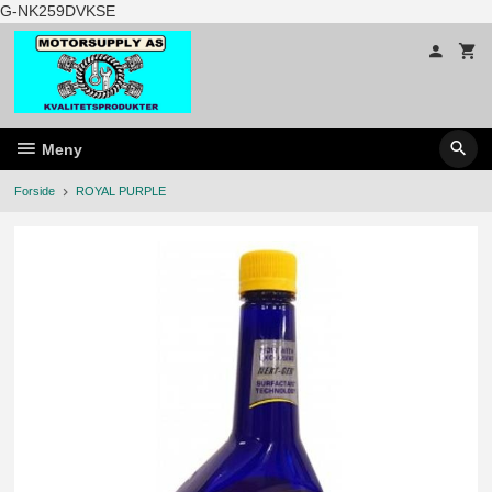
Gå
G-NK259DVKSE
til
innholdet
Meny
Forside
ROYAL PURPLE