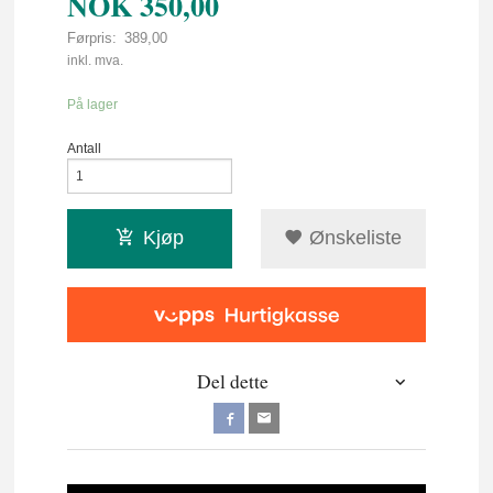
NOK
350,00
Førpris:
389,00
Rabatt
inkl. mva.
På lager
Antall
Kjøp
Ønskeliste
Del dette