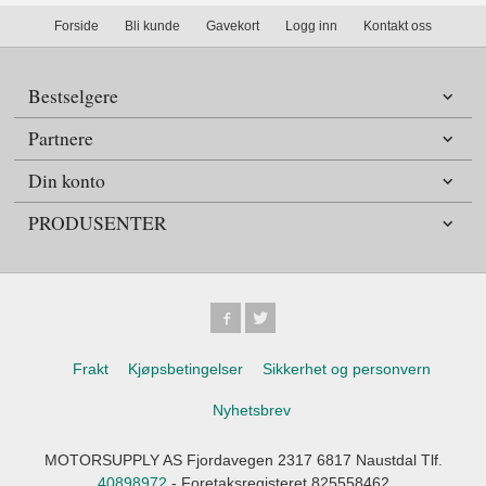
Forside
Bli kunde
Gavekort
Logg inn
Kontakt oss
Bestselgere
Partnere
Din konto
PRODUSENTER
Frakt
Kjøpsbetingelser
Sikkerhet og personvern
Nyhetsbrev
MOTORSUPPLY AS Fjordavegen 2317 6817 Naustdal Tlf.
40898972
- Foretaksregisteret 825558462