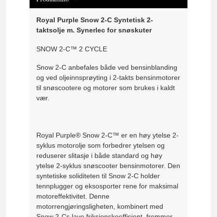
Royal Purple Snow 2-C Syntetisk 2-
taktsolje m. Synerlec for snøskuter
SNOW 2-C™ 2 CYCLE
Snow 2-C anbefales både ved bensinblanding
og ved oljeinnsprøyting i 2-takts bensinmotorer
til snøscootere og motorer som brukes i kaldt
vær.
Royal Purple® Snow 2-C™ er en høy ytelse 2-
syklus motorolje som forbedrer ytelsen og
reduserer slitasje i både standard og høy
ytelse 2-syklus snøscooter bensinmotorer. Den
syntetiske soliditeten til Snow 2-C holder
tennplugger og eksosporter rene for maksimal
motoreffektivitet. Denne
motorrengjøringsligheten, kombinert med
Snow 2-Cs lave friksjonskoeffisient, fremmer