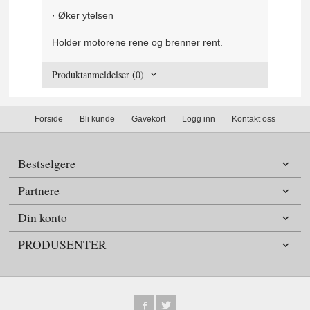
·
Øker ytelsen
Holder motorene rene og brenner rent.
Produktanmeldelser (0)
Forside
Bli kunde
Gavekort
Logg inn
Kontakt oss
Bestselgere
Partnere
Din konto
PRODUSENTER