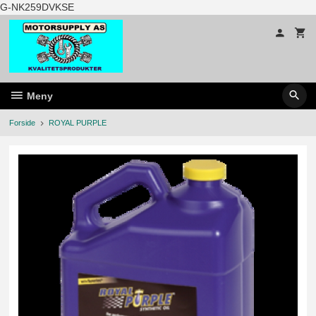
Gå
G-NK259DVKSE
til
innholdet
Meny
Forside
ROYAL PURPLE