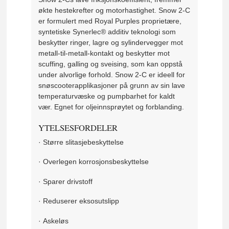
økte hestekrefter og motorhastighet. Snow 2-C
er formulert med Royal Purples proprietære,
syntetiske Synerlec® additiv teknologi som
beskytter ringer, lagre og sylindervegger mot
metall-til-metall-kontakt og beskytter mot
scuffing, galling og sveising, som kan oppstå
under alvorlige forhold. Snow 2-C er ideell for
snøscooterapplikasjoner på grunn av sin lave
temperaturvæske og pumpbarhet for kaldt
vær. Egnet for oljeinnsprøytet og forblanding.
YTELSESFORDELER
·
Større slitasjebeskyttelse
·
Overlegen korrosjonsbeskyttelse
·
Sparer drivstoff
·
Reduserer eksosutslipp
·
Askeløs