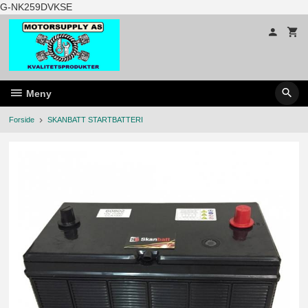
Gå
G-NK259DVKSE
til
innholdet
Meny
Forside
SKANBATT STARTBATTERI