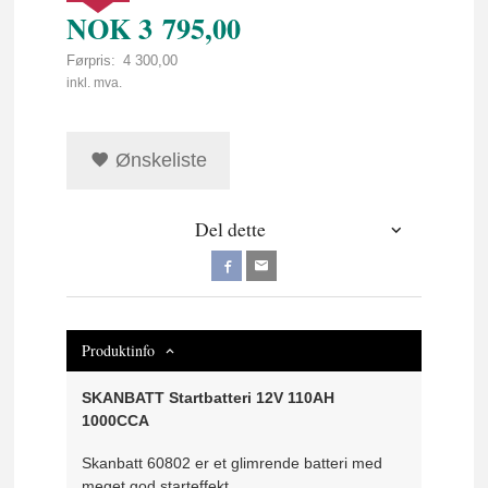
NOK
3 795,00
Førpris:
4 300,00
Rabatt
inkl. mva.
Ønskeliste
Del dette
Produktinfo
SKANBATT Startbatteri 12V 110AH
1000CCA
Skanbatt 60802 er et glimrende batteri med
meget god starteffekt