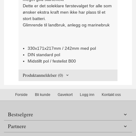
Dette er det soleklare førstevalget for alle som
ønsker ekstra kraft men ikke har plass til et
stort batteri.
Glimrende til landbruk, anlegg og marinebruk
330x171x217mm / 242mm med pol
DIN standard pol
Midstillt pol / festelist B00
Produktanmeldelser (0)
Forside
Bli kunde
Gavekort
Logg inn
Kontakt oss
Bestselgere
Partnere