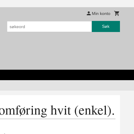
Min konto
Søk
mføring hvit (enkel).