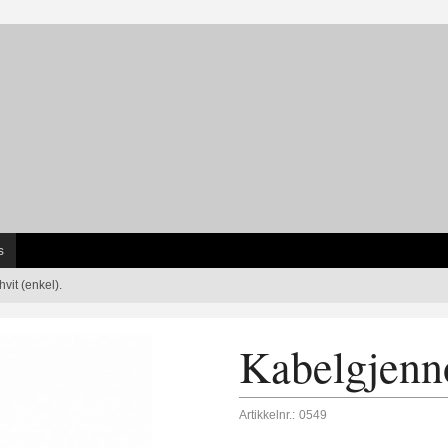
s
vit (enkel).
Kabelgjenno
Artikkelnr.:
0549