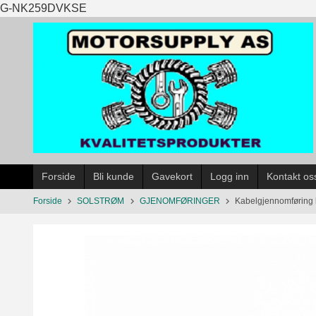
Gå
G-NK259DVKSE
til
innholdet
Forside
Bli kunde
Gavekort
Logg inn
Kontakt os
Forside
SOLSTRØM
GJENOMFØRINGER
Kabelgjennomføring h