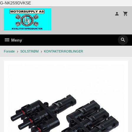
Gå
G-NK259DVKSE
til
innholdet
Meny
Forside
SOLSTRØM
KONTAKTER/KOBLINGER