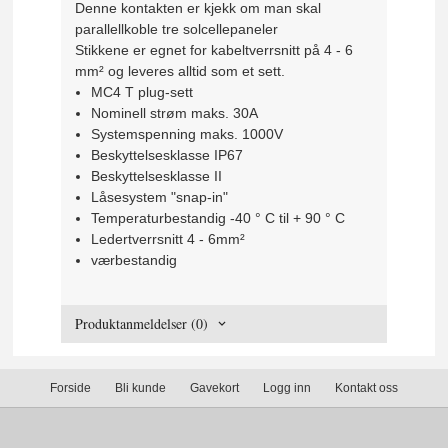
Denne kontakten er kjekk om man skal
parallellkoble tre solcellepaneler
Stikkene er egnet for kabeltverrsnitt på 4 - 6
mm² og leveres alltid som et sett.
MC4 T plug-sett
Nominell strøm maks. 30A
Systemspenning maks. 1000V
Beskyttelsesklasse IP67
Beskyttelsesklasse II
Låsesystem "snap-in"
Temperaturbestandig -40 ° C til + 90 ° C
Ledertverrsnitt 4 - 6mm²
værbestandig
Produktanmeldelser (0)
Forside
Bli kunde
Gavekort
Logg inn
Kontakt oss