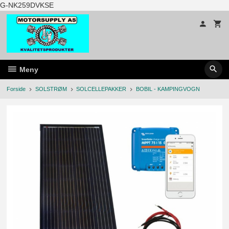
Gå
G-NK259DVKSE
til
innholdet
Meny
Forside
SOLSTRØM
SOLCELLEPAKKER
BOBIL - KAMPINGVOGN