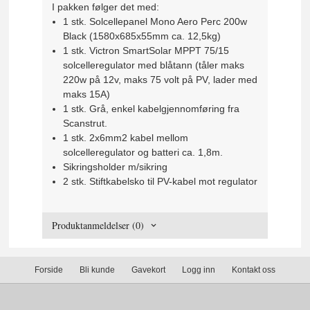
I pakken følger det med:
1 stk. Solcellepanel Mono Aero Perc 200w
Black (1580x685x55mm ca. 12,5kg)
1 stk. Victron SmartSolar MPPT 75/15
solcelleregulator med blåtann (tåler maks
220w på 12v, maks 75 volt på PV, lader med
maks 15A)
1 stk. Grå, enkel kabelgjennomføring fra
Scanstrut.
1 stk. 2x6mm2 kabel mellom
solcelleregulator og batteri ca. 1,8m.
Sikringsholder m/sikring
2 stk. Stiftkabelsko til PV-kabel mot regulator
Produktanmeldelser (0)
Forside
Bli kunde
Gavekort
Logg inn
Kontakt oss