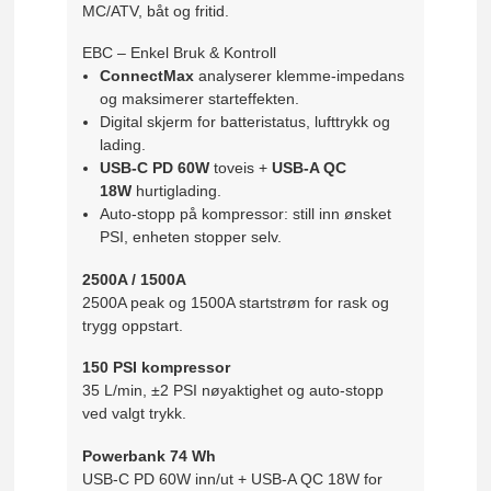
MC/ATV, båt og fritid.
EBC – Enkel Bruk & Kontroll
ConnectMax
analyserer klemme-impedans
og maksimerer starteffekten.
Digital skjerm for batteristatus, lufttrykk og
lading.
USB-C PD 60W
toveis +
USB-A QC
18W
hurtiglading.
Auto-stopp på kompressor: still inn ønsket
PSI, enheten stopper selv.
2500A / 1500A
2500A peak og 1500A startstrøm for rask og
trygg oppstart.
150 PSI kompressor
35 L/min, ±2 PSI nøyaktighet og auto-stopp
ved valgt trykk.
Powerbank 74 Wh
USB-C PD 60W inn/ut + USB-A QC 18W for