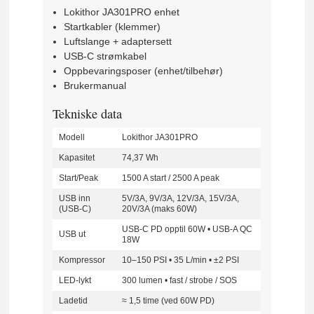
Lokithor JA301PRO enhet
Startkabler (klemmer)
Luftslange + adaptersett
USB-C strømkabel
Oppbevaringsposer (enhet/tilbehør)
Brukermanual
Tekniske data
Modell
Lokithor JA301PRO
Kapasitet
74,37 Wh
Start/Peak
1500 A start / 2500 A peak
USB inn
5V/3A, 9V/3A, 12V/3A, 15V/3A,
(USB-C)
20V/3A (maks 60W)
USB-C PD opptil 60W • USB-A QC
USB ut
18W
Kompressor
10–150 PSI • 35 L/min • ±2 PSI
LED-lykt
300 lumen • fast / strobe / SOS
Ladetid
≈ 1,5 time (ved 60W PD)