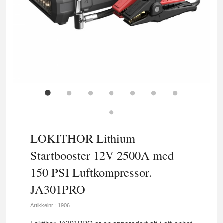
LOKITHOR Lithium
Startbooster 12V 2500A med
150 PSI Luftkompressor.
JA301PRO
Artikkelnr.:
1906
Lokithor JA301PRO er en oppgradert alt-i-ett-enhet