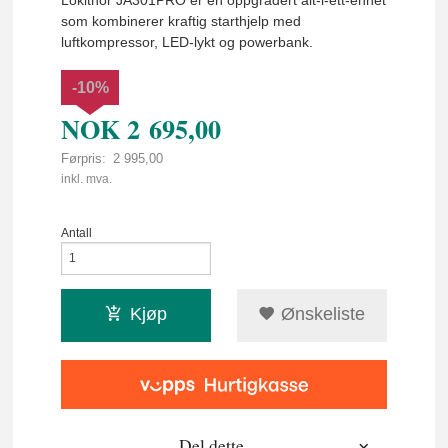
som kombinerer kraftig starthjelp med
luftkompressor, LED-lykt og powerbank.
-10%
NOK
2 695,00
Førpris:
2 995,00
Rabatt
inkl. mva.
Antall
Kjøp
Ønskeliste
Del dette