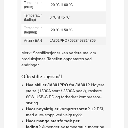
Temperatur
-20 °C til 60 °C
(bruk)
Temperatur
0 °C til 45 °C
(lading)
Temperatur
-20 °C til 50 °C
(lagring)
Art.nr / EAN
JA301PRO / 6928493314869
Merk: Spesifikasjoner kan variere mellom
produksjoner. Tabellen oppdateres ved
endringer.
Ofte stilte spørsmål
Hva skiller JA301PRO fra JA301?
Høyere
ytelse (1500A start / 2500A peak), raskere
60W USB-C PD og forbedret kompressor-
styring.
Hvor nøyaktig er kompressoren?
±2 PSI,
med auto-stopp ved valgt trykk.
Hvor mange startforsøk per
lading?
Avhenger av temperatur, motor og