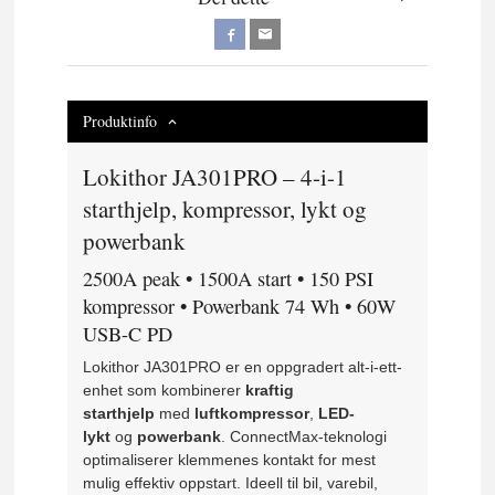
Produktinfo
Lokithor JA301PRO – 4-i-1
starthjelp, kompressor, lykt og
powerbank
2500A peak • 1500A start • 150 PSI
kompressor • Powerbank 74 Wh • 60W
USB-C PD
Lokithor JA301PRO er en oppgradert alt-i-ett-
enhet som kombinerer
kraftig
starthjelp
med
luftkompressor
,
LED-
lykt
og
powerbank
. ConnectMax-teknologi
optimaliserer klemmenes kontakt for mest
mulig effektiv oppstart. Ideell til bil, varebil,