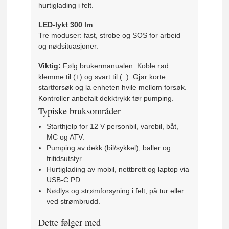
hurtiglading i felt.
LED-lykt 300 lm
Tre moduser: fast, strobe og SOS for arbeid
og nødsituasjoner.
Viktig:
Følg brukermanualen. Koble rød
klemme til (+) og svart til (−). Gjør korte
startforsøk og la enheten hvile mellom forsøk.
Kontroller anbefalt dekktrykk før pumping.
Typiske bruksområder
Starthjelp for 12 V personbil, varebil, båt,
MC og ATV.
Pumping av dekk (bil/sykkel), baller og
fritidsutstyr.
Hurtiglading av mobil, nettbrett og laptop via
USB-C PD.
Nødlys og strømforsyning i felt, på tur eller
ved strømbrudd.
Dette følger med