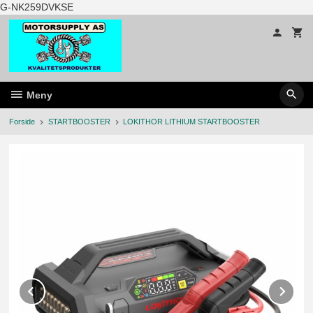
Gå
G-NK259DVKSE
til
innholdet
Meny
Forside
STARTBOOSTER
LOKITHOR LITHIUM STARTBOOSTER
Prev
Ne