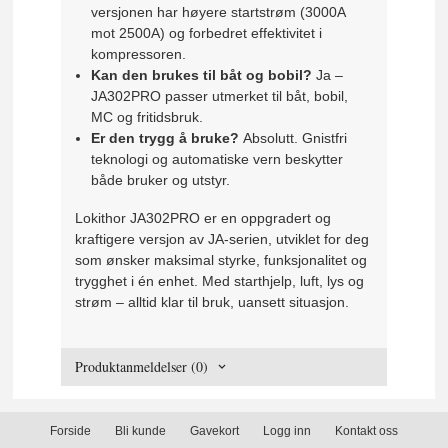
versjonen har høyere startstrøm (3000A
mot 2500A) og forbedret effektivitet i
kompressoren.
Kan den brukes til båt og bobil?
Ja –
JA302PRO passer utmerket til båt, bobil,
MC og fritidsbruk.
Er den trygg å bruke?
Absolutt. Gnistfri
teknologi og automatiske vern beskytter
både bruker og utstyr.
Lokithor JA302PRO er en oppgradert og
kraftigere versjon av JA-serien, utviklet for deg
som ønsker maksimal styrke, funksjonalitet og
trygghet i én enhet. Med starthjelp, luft, lys og
strøm – alltid klar til bruk, uansett situasjon.
Produktanmeldelser (0)
Forside
Bli kunde
Gavekort
Logg inn
Kontakt oss