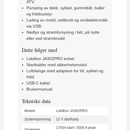
ATV.
Pumping av dekk, sykkel, gummibåt, baller
og fritidsutstyr.
Lading av mobil, nettbrett og småelektronikk
via USB.
Nødlys og strømforsyning i felt, på hytte
eller ved strømbrudd.
Dette følger med
Lokithor JA302PRO enhet
Startkabler med sikkerhetsmodul
Luftslange med adaptere for bil, sykkel og
fritid
USB-C kabel
Brukermanual
Tekniske data
Modell
Lokithor JA302PRO
Systemspenning
12 V starthjelp
1700A start / 3000 A peak
Startstrøm