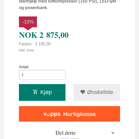
starthjelp med luftkompressor (150 PSI), LED-lykt
og powerbank.
-10%
NOK
2 875,00
Førpris:
3 195,00
Rabatt
inkl. mva.
Antall
Kjøp
Ønskeliste
Del dette