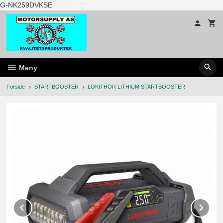
Gå
G-NK259DVKSE
til
innholdet
Meny
Forside
STARTBOOSTER
LOKITHOR LITHIUM STARTBOOSTER
Prev
Ne