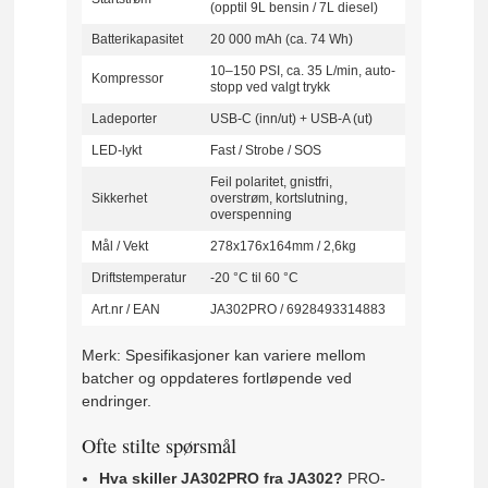
(opptil 9L bensin / 7L diesel)
Batterikapasitet
20 000 mAh (ca. 74 Wh)
10–150 PSI, ca. 35 L/min, auto-
Kompressor
stopp ved valgt trykk
Ladeporter
USB-C (inn/ut) + USB-A (ut)
LED-lykt
Fast / Strobe / SOS
Feil polaritet, gnistfri,
Sikkerhet
overstrøm, kortslutning,
overspenning
Mål / Vekt
278x176x164mm / 2,6kg
Driftstemperatur
-20 °C til 60 °C
Art.nr / EAN
JA302PRO / 6928493314883
Merk: Spesifikasjoner kan variere mellom
batcher og oppdateres fortløpende ved
endringer.
Ofte stilte spørsmål
Hva skiller JA302PRO fra JA302?
PRO-