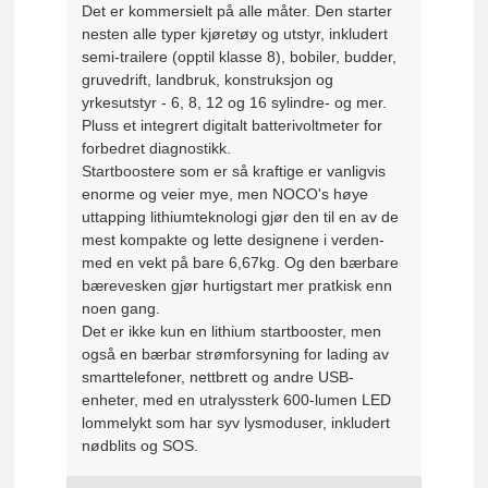
Det er kommersielt på alle måter. Den starter
nesten alle typer kjøretøy og utstyr, inkludert
semi-trailere (opptil klasse 8), bobiler, budder,
gruvedrift, landbruk, konstruksjon og
yrkesutstyr - 6, 8, 12 og 16 sylindre- og mer.
Pluss et integrert digitalt batterivoltmeter for
forbedret diagnostikk.
Startboostere som er så kraftige er vanligvis
enorme og veier mye, men NOCO's høye
uttapping lithiumteknologi gjør den til en av de
mest kompakte og lette designene i verden-
med en vekt på bare 6,67kg. Og den bærbare
bærevesken gjør hurtigstart mer pratkisk enn
noen gang.
Det er ikke kun en lithium startbooster, men
også en bærbar strømforsyning for lading av
smarttelefoner, nettbrett og andre USB-
enheter, med en utralyssterk 600-lumen LED
lommelykt som har syv lysmoduser, inkludert
nødblits og SOS.