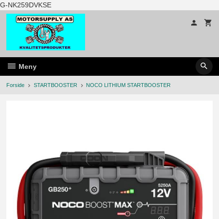
Gå
G-NK259DVKSE
til
innholdet
Meny
Forside
STARTBOOSTER
NOCO LITHIUM STARTBOOSTER