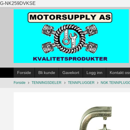
Gå
G-NK259DVKSE
til
innholdet
Forside
Bli kunde
Gavekort
Logg inn
Kontakt os
Forside
TENNINGSDELER
TENNPLUGGER
NGK TENNPLUG