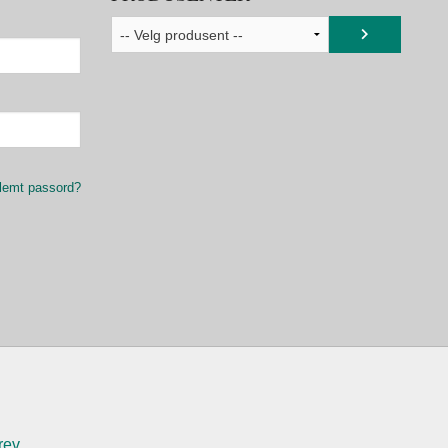
lemt passord?
rev