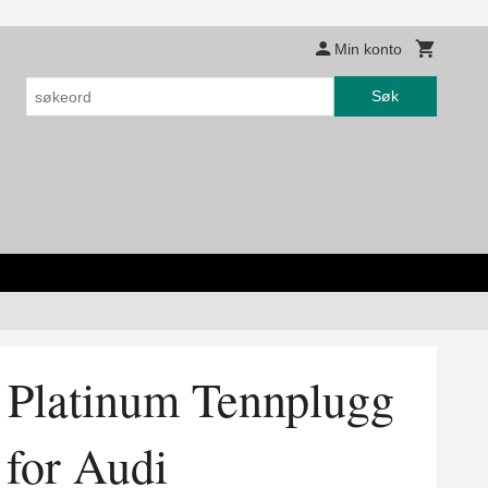
Min konto
Søk
Platinum Tennplugg
for Audi