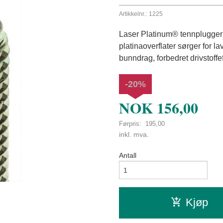
Artikkelnr.:
1225
Laser Platinum® tennplugger 
platinaoverflater sørger for la
bunndrag, forbedret drivstoffef
-20%
NOK
156,00
Førpris:
195,00
Rabatt
inkl. mva.
Antall
Kjøp