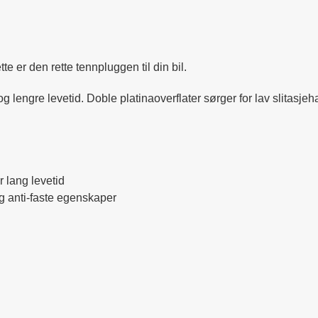
te er den rette tennpluggen til din bil.
 lengre levetid. Doble platinaoverflater sørger for lav slitasjeh
r lang levetid
og anti-faste egenskaper