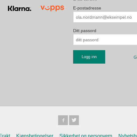
E-postadresse
Ditt passord
G
Frakt
Kjøpsbetingelser
Sikkerhet og personvern
Nyhetsb