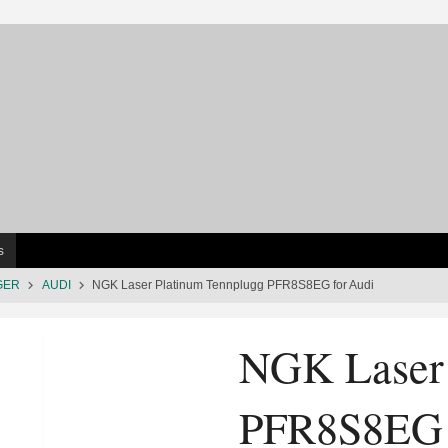
s
GER
AUDI
NGK Laser Platinum Tennplugg PFR8S8EG for Audi
NGK Laser 
PFR8S8EG 