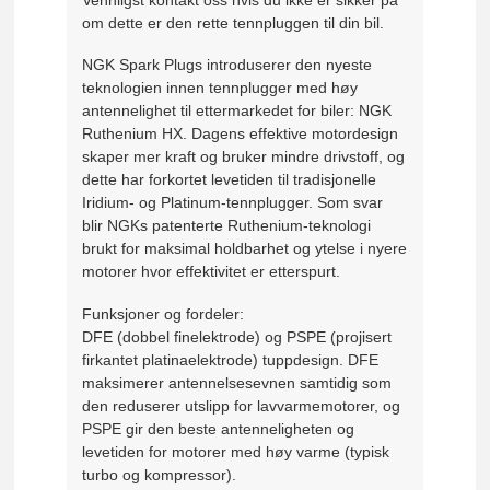
om dette er den rette tennpluggen til din bil.
NGK Spark Plugs introduserer den nyeste
teknologien innen tennplugger med høy
antennelighet til ettermarkedet for biler: NGK
Ruthenium HX. Dagens effektive motordesign
skaper mer kraft og bruker mindre drivstoff, og
dette har forkortet levetiden til tradisjonelle
Iridium- og Platinum-tennplugger. Som svar
blir NGKs patenterte Ruthenium-teknologi
brukt for maksimal holdbarhet og ytelse i nyere
motorer hvor effektivitet er etterspurt.
Funksjoner og fordeler:
DFE (dobbel finelektrode) og PSPE (projisert
firkantet platinaelektrode) tuppdesign. DFE
maksimerer antennelsesevnen samtidig som
den reduserer utslipp for lavvarmemotorer, og
PSPE gir den beste antenneligheten og
levetiden for motorer med høy varme (typisk
turbo og kompressor).