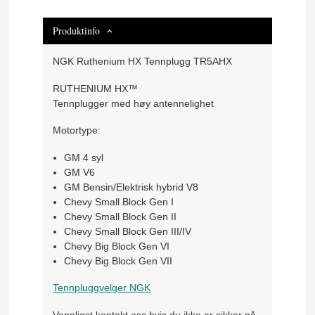
Produktinfo
NGK Ruthenium HX Tennplugg TR5AHX
RUTHENIUM HX™
Tennplugger med høy antennelighet
Motortype:
GM 4 syl
GM V6
GM Bensin/Elektrisk hybrid V8
Chevy Small Block Gen I
Chevy Small Block Gen II
Chevy Small Block Gen III/IV
Chevy Big Block Gen VI
Chevy Big Block Gen VII
Tennpluggvelger NGK
Vennligst kontakt oss hvis du ikke er sikker på