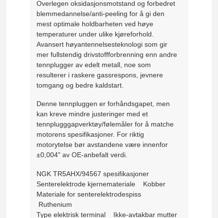
Overlegen oksidasjonsmotstand og forbedret
blemmedannelse/anti-peeling for å gi den
mest optimale holdbarheten ved høye
temperaturer under ulike kjøreforhold.
Avansert høyantennelsesteknologi som gir
mer fullstendig drivstoffforbrenning enn andre
tennplugger av edelt metall, noe som
resulterer i raskere gassrespons, jevnere
tomgang og bedre kaldstart.
Denne tennpluggen er forhåndsgapet, men
kan kreve mindre justeringer med et
tennplugggapverktøy/følemåler for å matche
motorens spesifikasjoner. For riktig
motorytelse bør avstandene være innenfor
±0,004" av OE-anbefalt verdi.
NGK TR5AHX/94567 spesifikasjoner
Senterelektrode kjernemateriale Kobber
Materiale for senterelektrodespiss
Ruthenium
Type elektrisk terminal Ikke-avtakbar mutter