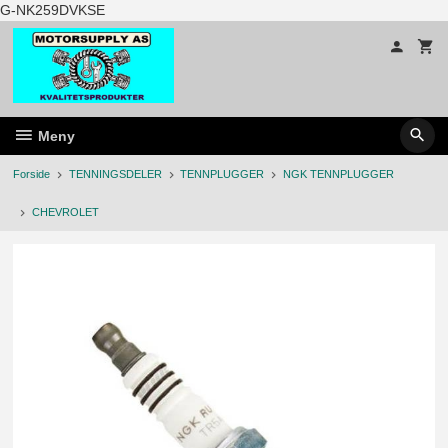
Gå
G-NK259DVKSE
til
innholdet
Meny
Forside
TENNINGSDELER
TENNPLUGGER
NGK TENNPLUGGER
CHEVROLET