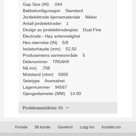
Gap Size (IN) .044
Bakkekonfigurasjon Standard
Jordelektrode kjernemateriale Nikkel
Antall jordelektroder 1
Design av jordelektrodespiss Dual Fine
Electrode - Høy antennelighet
Hex-størrelse (IN) 5/8
Isolatorhøyde (mm) 52,50
Produsentens varmeområde 5
Delenummer TR5AHX
Nå inn) .708
Motstand (ohm) 5000
Setetype Avsmalnet
Lagernummer 94567
Gjengediameter (MM) 14.00
Produktanmeldelser (0)
Forside
Bli kunde
Gavekort
Logg inn
Kontakt oss