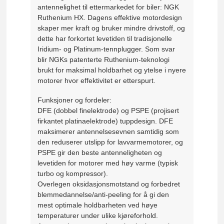
antennelighet til ettermarkedet for biler: NGK
Ruthenium HX. Dagens effektive motordesign
skaper mer kraft og bruker mindre drivstoff, og
dette har forkortet levetiden til tradisjonelle
Iridium- og Platinum-tennplugger. Som svar
blir NGKs patenterte Ruthenium-teknologi
brukt for maksimal holdbarhet og ytelse i nyere
motorer hvor effektivitet er etterspurt.
Funksjoner og fordeler:
DFE (dobbel finelektrode) og PSPE (projisert
firkantet platinaelektrode) tuppdesign. DFE
maksimerer antennelsesevnen samtidig som
den reduserer utslipp for lavvarmemotorer, og
PSPE gir den beste antenneligheten og
levetiden for motorer med høy varme (typisk
turbo og kompressor).
Overlegen oksidasjonsmotstand og forbedret
blemmedannelse/anti-peeling for å gi den
mest optimale holdbarheten ved høye
temperaturer under ulike kjøreforhold.