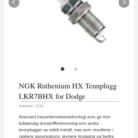
Prev
Ne
NGK Ruthenium HX Tennplugg
LKR7BHX for Dodge
Artikkelnr.:
1218
Avansert høyantennelsesteknologi som gir mer
fullstendig drivstoffforbrenning enn andre
tennplugger av edelt metall, noe som resulterer i
raskere gassrespons, jevnere tomgang og bedre