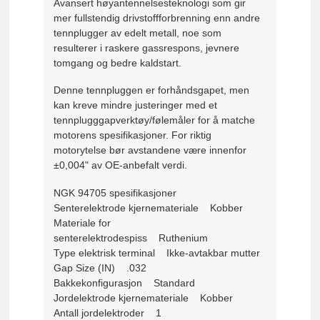
Avansert høyantennelsesteknologi som gir
mer fullstendig drivstoffforbrenning enn andre
tennplugger av edelt metall, noe som
resulterer i raskere gassrespons, jevnere
tomgang og bedre kaldstart.
Denne tennpluggen er forhåndsgapet, men
kan kreve mindre justeringer med et
tennplugggapverktøy/følemåler for å matche
motorens spesifikasjoner. For riktig
motorytelse bør avstandene være innenfor
±0,004" av OE-anbefalt verdi.
NGK 94705 spesifikasjoner
Senterelektrode kjernemateriale Kobber
Materiale for
senterelektrodespiss Ruthenium
Type elektrisk terminal Ikke-avtakbar mutter
Gap Size (IN) .032
Bakkekonfigurasjon Standard
Jordelektrode kjernemateriale Kobber
Antall jordelektroder 1