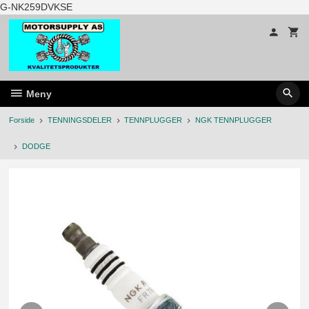
Gå
G-NK259DVKSE
til
innholdet
Meny
Forside
TENNINGSDELER
TENNPLUGGER
NGK TENNPLUGGER
DODGE