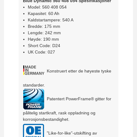
Blue Dynamic 560 408 054 Spesifikasjoner
Model: 560 408 054
Kapasitet: 60 Ah
Kaldstartampere: 540 A
Bredde: 175 mm
Lengde: 242 mm
Høyde: 190 mm
Short Code: D24
UK Code: 027
Konstruert etter de høyeste tyske
standarder.
Patentert PowerFrame® gitter for
pålitelig startkraft, rask oppladning og
korrosjonsbestandighet.
"Like-for-like"-utskifting av