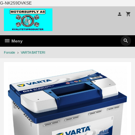
Gå
G-NK259DVKSE
til
innholdet
Meny
Forside
VARTA BATTERI