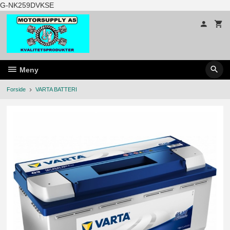
Gå
G-NK259DVKSE
til
innholdet
Meny
Forside
VARTA BATTERI