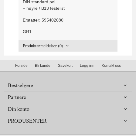
DIN standard pol
+ høyre / B13 festelist
Erstatter: 595402080
GR1
Produktanmeldelser (0)
Forside
Bli kunde
Gavekort
Logg inn
Kontakt oss
Bestselgere
Partnere
Din konto
PRODUSENTER