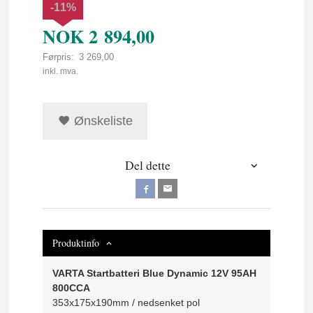
-11%
NOK
2 894,00
Førpris:
3 269,00
Rabatt
inkl. mva.
Ønskeliste
Del dette
Produktinfo
VARTA Startbatteri Blue Dynamic 12V 95AH
800CCA
353x175x190mm / nedsenket pol