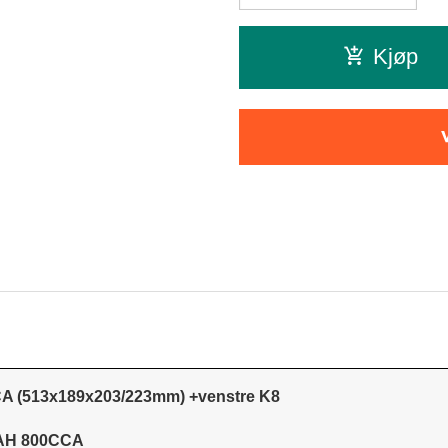
Kjøp
A (513x189x203/223mm) +venstre K8
0AH 800CCA