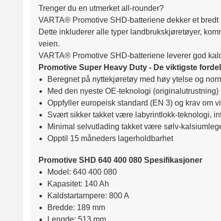
Trenger du en utmerket all-rounder?
VARTA® Promotive SHD-batteriene dekker et bredt s
Dette inkluderer alle typer landbrukskjøretøyer, ko
veien.
VARTA® Promotive SHD-batteriene leverer god kaldsta
Promotive Super Heavy Duty - De viktigste forde
Beregnet på nyttekjøretøy med høy ytelse og nor
Med den nyeste OE-teknologi (originalutrustning)
Oppfyller europeisk standard (EN 3) og krav om v
Svært sikker takket være labyrintlokk-teknologi, i
Minimal selvutlading takket være sølv-kalsiumleger
Opptil 15 måneders lagerholdbarhet
Promotive SHD 640 400 080 Spesifikasjoner
Model: 640 400 080
Kapasitet: 140 Ah
Kaldstartampere: 800 A
Bredde: 189 mm
Lengde: 513 mm