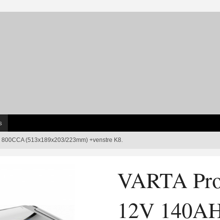
s
H 800CCA (513x189x203/223mm) +venstre K8.
VARTA Pro
12V 140A