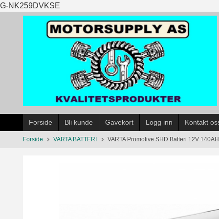
Gå
G-NK259DVKSE
til
innholdet
Forside
Bli kunde
Gavekort
Logg inn
Kontakt os
Forside
VARTA BATTERI
VARTA Promotive SHD Batteri 12V 140A