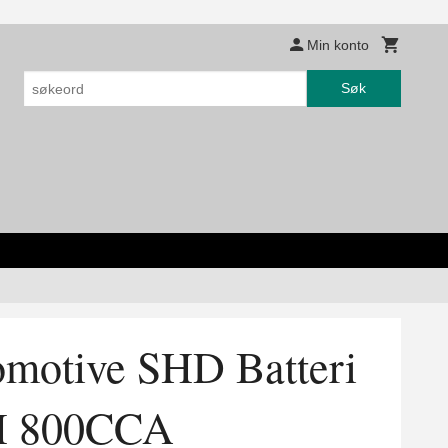
Min konto
Søk
motive SHD Batteri
H 800CCA