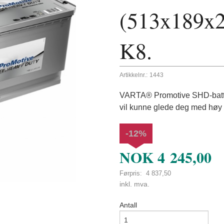
(513x189x2
K8.
Artikkelnr.:
1443
VARTA® Promotive SHD-batteri
vil kunne glede deg med høy kr
-12%
NOK
4 245,00
Førpris:
4 837,50
Rabatt
inkl. mva.
Antall