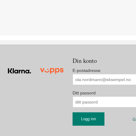
Din konto
E-postadresse
Ditt passord
G