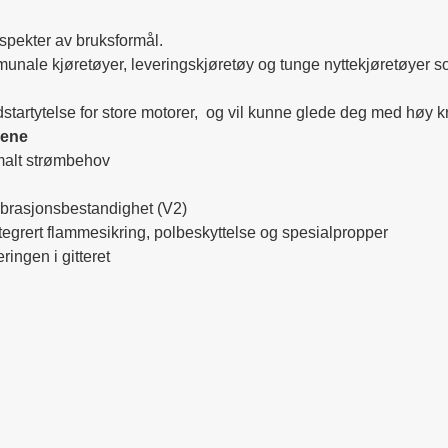
pekter av bruksformål.
mmunale kjøretøyer, leveringskjøretøy og tunge nyttekjøretøyer 
rtytelse for store motorer, og vil kunne glede deg med høy kraf
lene
malt strømbehov
ibrasjonsbestandighet (V2)
ntegrert flammesikring, polbeskyttelse og spesialpropper
ingen i gitteret